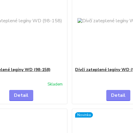
plené legíny WD (98-158)
Dívčí zateplené legíny WD (
Skladem
Detail
Detail
Novinka