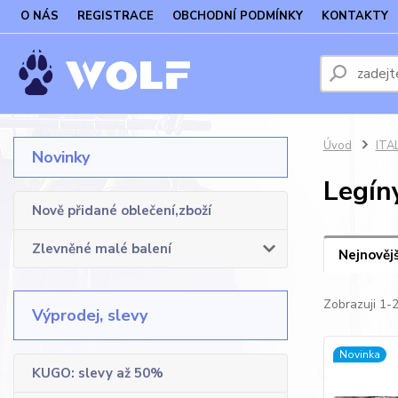
O NÁS
REGISTRACE
OBCHODNÍ PODMÍNKY
KONTAKTY
Úvod
ITA
Novinky
Legíny
Nově přidané oblečení,zboží
Zlevněné malé balení
Nejnovějš
Zobrazuji 1-
Výprodej, slevy
Novinka
KUGO: slevy až 50%