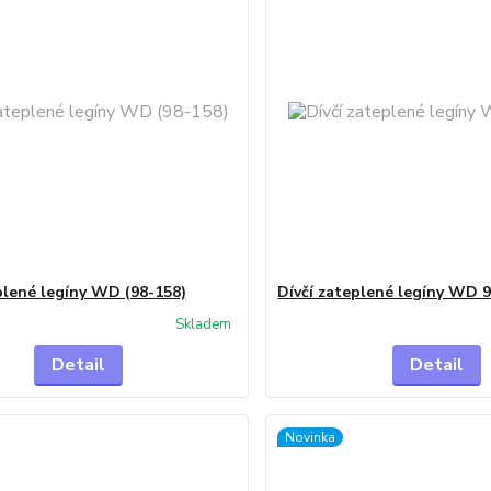
plené legíny WD (98-158)
Dívčí zateplené legíny WD 
Skladem
Detail
Detail
Novinka