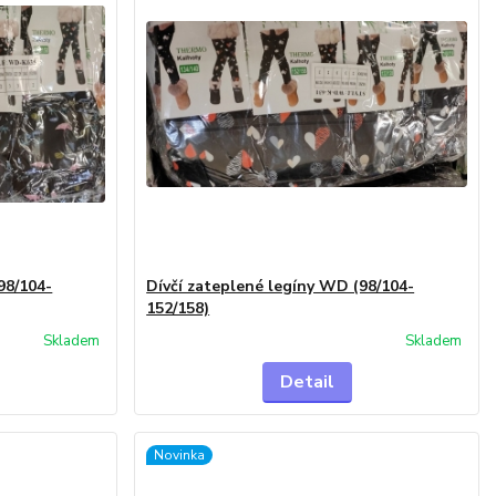
98/104-
Dívčí zateplené legíny WD (98/104-
152/158)
Skladem
Skladem
Detail
Novinka