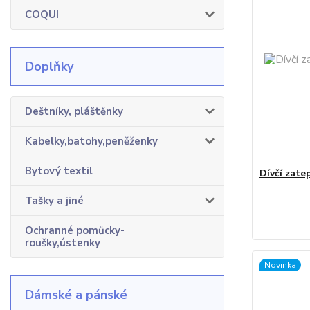
COQUI
Doplňky
Deštníky, pláštěnky
Kabelky,batohy,peněženky
Bytový textil
Dívčí zate
Tašky a jiné
Ochranné pomůcky-
roušky,ústenky
Novinka
Dámské a pánské