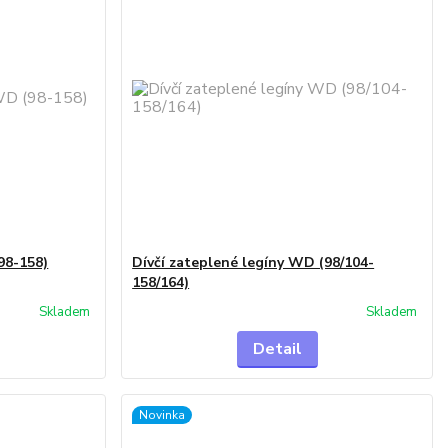
98-158)
Dívčí zateplené legíny WD (98/104-
158/164)
Skladem
Skladem
Detail
Novinka