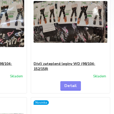
98/104-
Dívčí zateplené legíny WD (98/104-
152/158)
Skladem
Skladem
Detail
Novinka