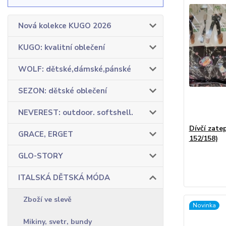
Nová kolekce KUGO 2026
KUGO: kvalitní oblečení
WOLF: dětské,dámské,pánské
SEZON: dětské oblečení
NEVEREST: outdoor. softshell.
Dívčí zate
GRACE, ERGET
152/158)
GLO-STORY
ITALSKÁ DĚTSKÁ MÓDA
Zboží ve slevě
Novinka
Mikiny, svetr, bundy