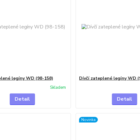
plené legíny WD (98-158)
Dívčí zateplené legíny WD (
Skladem
Detail
Detail
Novinka