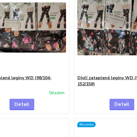
plené legíny WD (98/104-
Dívčí zateplené legíny WD (
152/158)
Skladem
Detail
Detail
Novinka