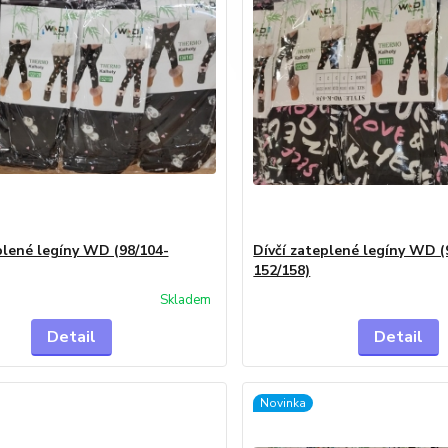
plené legíny WD (98/104-
Dívčí zateplené legíny WD (
152/158)
Skladem
Detail
Detail
Novinka