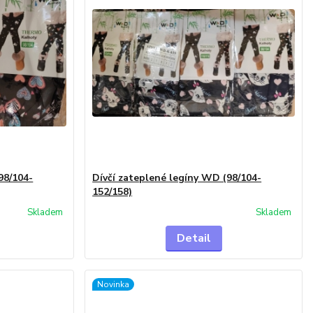
98/104-
Dívčí zateplené legíny WD (98/104-
152/158)
Skladem
Skladem
Detail
Novinka