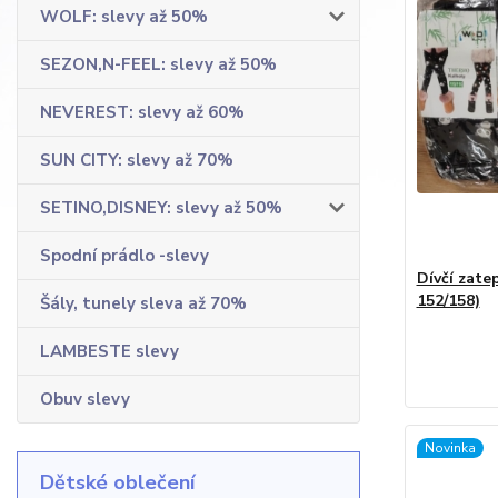
WOLF: slevy až 50%
SEZON,N-FEEL: slevy až 50%
NEVEREST: slevy až 60%
SUN CITY: slevy až 70%
SETINO,DISNEY: slevy až 50%
Spodní prádlo -slevy
Dívčí zate
152/158)
Šály, tunely sleva až 70%
LAMBESTE slevy
Obuv slevy
Novinka
Dětské oblečení