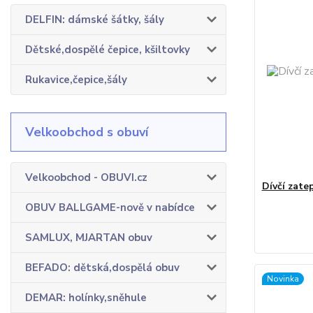
DELFIN: dámské šátky, šály
Dětské,dospělé čepice, kšiltovky
Rukavice,čepice,šály
Velkoobchod s obuví
Velkoobchod - OBUVI.cz
Dívčí zate
OBUV BALLGAME-nově v nabídce
SAMLUX, MJARTAN obuv
BEFADO: dětská,dospělá obuv
Novinka
DEMAR: holínky,sněhule