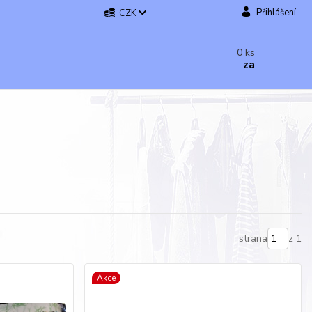
Přihlášení
CZK
0
ks
za
strana
z 1
Akce