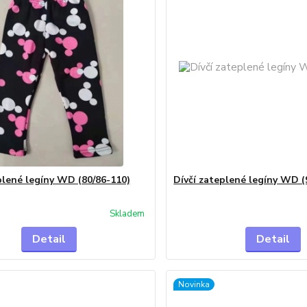
plené legíny WD (80/86-110)
Dívčí zateplené legíny WD (
Skladem
Detail
Detail
Novinka