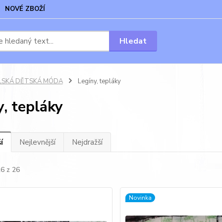
NOVÉ ZBOŽÍ
Hledat
LSKÁ DĚTSKÁ MÓDA
Legíny, tepláky
, tepláky
í
Nejlevnější
Nejdražší
26 z 26
Novinka