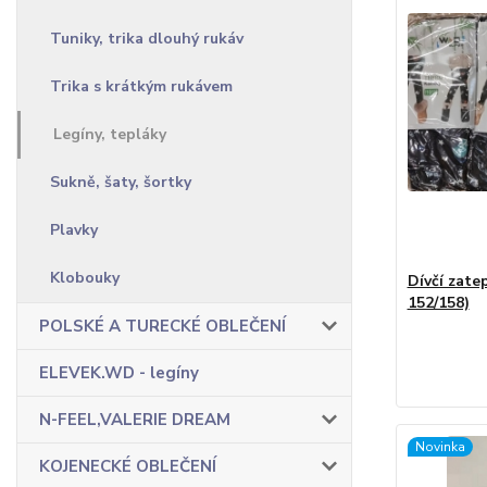
Tuniky, trika dlouhý rukáv
Trika s krátkým rukávem
Legíny, tepláky
Sukně, šaty, šortky
Plavky
Klobouky
Dívčí zate
152/158)
POLSKÉ A TURECKÉ OBLEČENÍ
ELEVEK.WD - legíny
N-FEEL,VALERIE DREAM
Novinka
KOJENECKÉ OBLEČENÍ