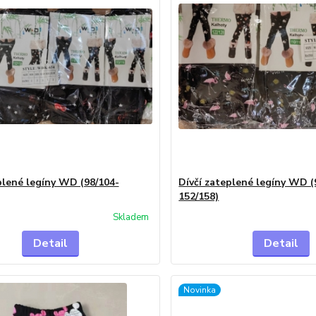
plené legíny WD (98/104-
Dívčí zateplené legíny WD (
152/158)
Skladem
Detail
Detail
Novinka