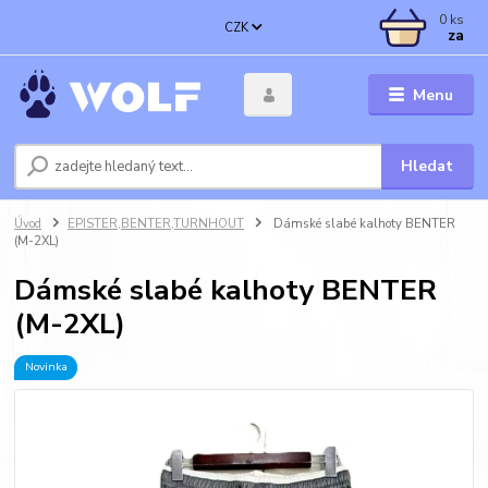
0
ks
CZK
za
Menu
Hledat
Úvod
EPISTER,BENTER,TURNHOUT
Dámské slabé kalhoty BENTER
(M-2XL)
Dámské slabé kalhoty BENTER
(M-2XL)
Novinka