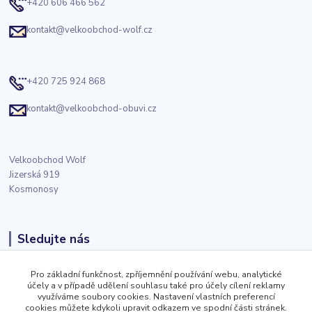
+420 606 466 562
kontakt@velkoobchod-wolf.cz
+420 725 924 868
kontakt@velkoobchod-obuvi.cz
Velkoobchod Wolf
Jizerská 919
Kosmonosy
Sledujte nás
Facebook
Pro základní funkčnost, zpříjemnění používání webu, analytické
účely a v případě udělení souhlasu také pro účely cílení reklamy
využíváme soubory cookies. Nastavení vlastních preferencí
cookies můžete kdykoli upravit odkazem ve spodní části stránek.