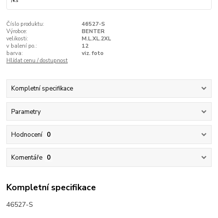
/
ks
Číslo produktu:
46527-S
Výrobce:
BENTER
velikosti:
M.L.XL.2XL
v balení po.:
12
barva:
viz. foto
Hlídat cenu / dostupnost
Kompletní specifikace
Parametry
Hodnocení
0
Komentáře
0
Kompletní specifikace
46527-S