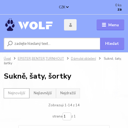
0
ks
CZK
za
Menu
Hledat
Úvod
EPISTER,BENTER,TURNHOUT
Dámské oblečení
Sukně, šaty,
šortky
Sukně, šaty, šortky
Nejnovější
Nejlevnější
Nejdražší
Zobrazuji 1-14 z 14
strana
z 1