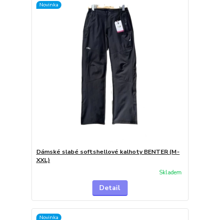
Novinka
Dámské slabé softshellové kalhoty BENTER (M-
XXL)
Skladem
Detail
Novinka