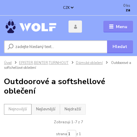
0
ks
CZK
za
Menu
Hledat
Úvod
EPISTER,BENTER,TURNHOUT
Dámské oblečení
Outdoorové a
softshellové oblečení
Outdoorové a softshellové
oblečení
Nejnovější
Nejlevnější
Nejdražší
Zobrazuji 1-7 z 7
strana
z 1