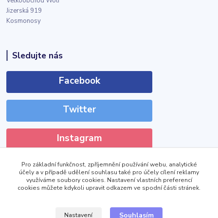
Velkoobchod Wolf
Jizerská 919
Kosmonosy
Sledujte nás
Facebook
Twitter
Instagram
Pro základní funkčnost, zpříjemnění používání webu, analytické
účely a v případě udělení souhlasu také pro účely cílení reklamy
využíváme soubory cookies. Nastavení vlastních preferencí
cookies můžete kdykoli upravit odkazem ve spodní části stránek.
!DOCTYPE html>
Zobrazit výdejní místa
Souhlasím
Nastavení