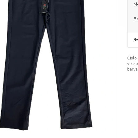
M
Ba
/
k
Číslo
veliko
barva