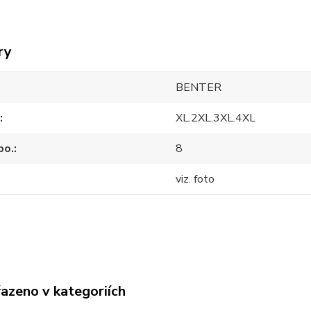
ry
BENTER
XL.2XL.3XL.4XL
po.
8
viz. foto
řazeno v kategoriích