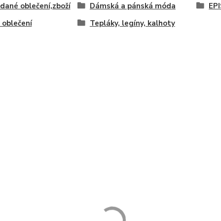
idané oblečení,zboží
Dámská a pánská móda
EP
oblečení
Tepláky, legíny, kalhoty