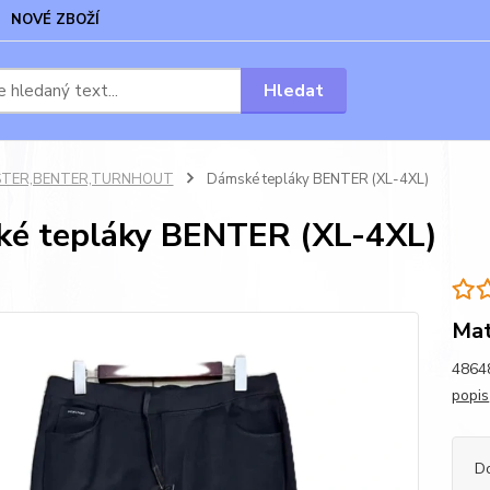
NOVÉ ZBOŽÍ
Hledat
STER,BENTER,TURNHOUT
Dámské tepláky BENTER (XL-4XL)
é tepláky BENTER (XL-4XL)
Mat
48648
popis
D