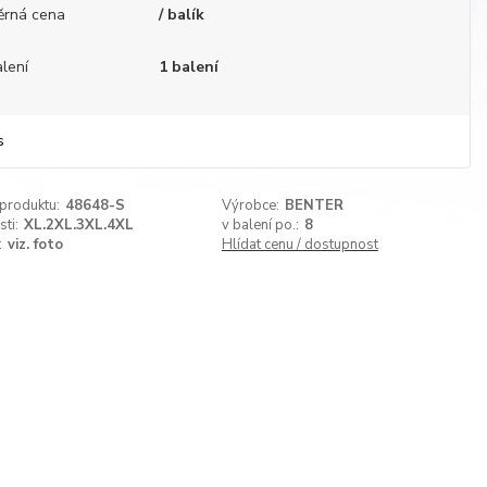
ěrná cena
/ balík
lení
1 balení
s
 produktu:
48648-S
Výrobce:
BENTER
sti:
XL.2XL.3XL.4XL
v balení po.:
8
:
viz. foto
Hlídat cenu / dostupnost