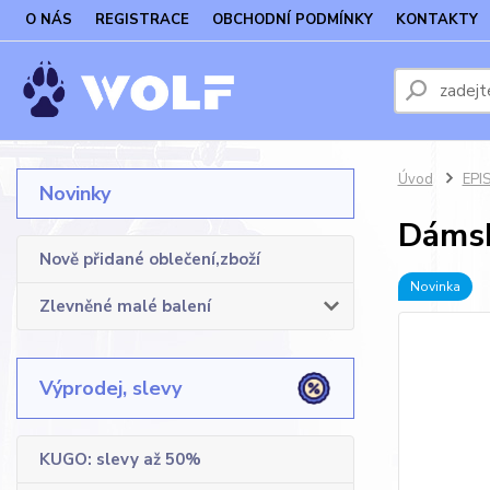
O NÁS
REGISTRACE
OBCHODNÍ PODMÍNKY
KONTAKTY
Úvod
EPI
Novinky
Dámsk
Nově přidané oblečení,zboží
Novinka
Zlevněné malé balení
Výprodej, slevy
KUGO: slevy až 50%