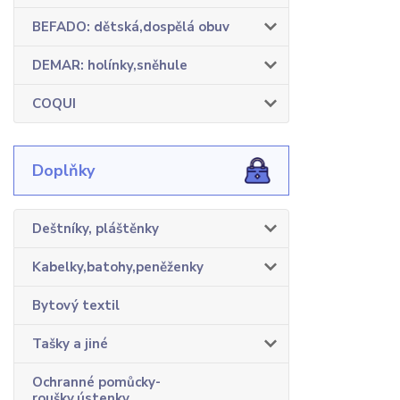
BEFADO: dětská,dospělá obuv
DEMAR: holínky,sněhule
COQUI
Doplňky
Deštníky, pláštěnky
Kabelky,batohy,peněženky
Bytový textil
Tašky a jiné
Ochranné pomůcky-
roušky,ústenky