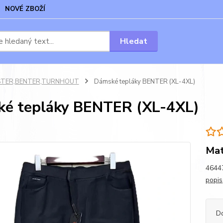
NOVÉ ZBOŽÍ
Hledat
STER,BENTER,TURNHOUT
Dámské tepláky BENTER (XL-4XL)
é tepláky BENTER (XL-4XL)
Mat
46447
popis
D