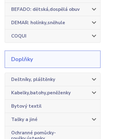
BEFADO: dětská,dospělá obuv
DEMAR: holínky,sněhule
COQUI
Doplňky
Deštníky, pláštěnky
Kabelky,batohy,peněženky
Bytový textil
Tašky a jiné
Ochranné pomůcky-
roušky,ústenky