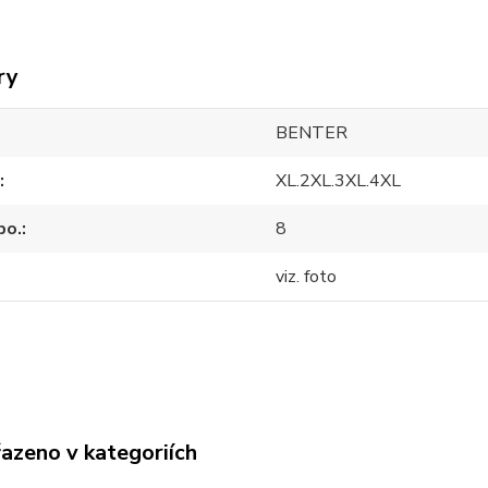
ry
BENTER
XL.2XL.3XL.4XL
po.
8
viz. foto
řazeno v kategoriích