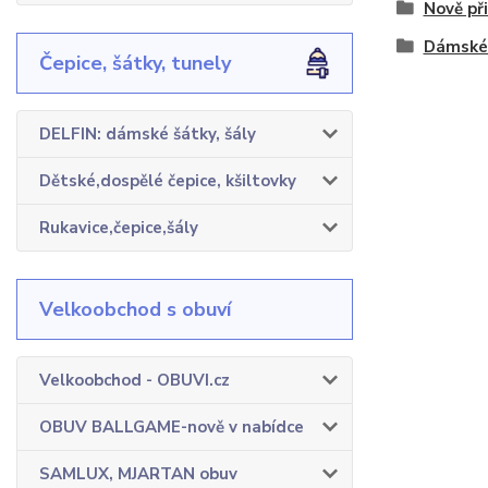
Nově př
Dámské 
Čepice, šátky, tunely
DELFIN: dámské šátky, šály
Dětské,dospělé čepice, kšiltovky
Rukavice,čepice,šály
Velkoobchod s obuví
Velkoobchod - OBUVI.cz
OBUV BALLGAME-nově v nabídce
SAMLUX, MJARTAN obuv