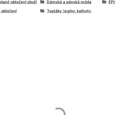
idané oblečení,zboží
Dámská a pánská móda
EP
oblečení
Tepláky, legíny, kalhoty