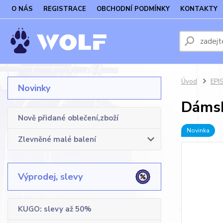
O NÁS
REGISTRACE
OBCHODNÍ PODMÍNKY
KONTAKTY
Úvod
EPI
Novinky
Dámsk
Nově přidané oblečení,zboží
Novinka
Zlevněné malé balení
Výprodej, slevy
KUGO: slevy až 50%