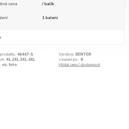
ěrná cena
/ balík
lení
1 balení
s
 produktu:
46447-S
Výrobce:
BENTER
sti:
XL.2XL.3XL.4XL
v balení po.:
8
:
viz. foto
Hlídat cenu / dostupnost