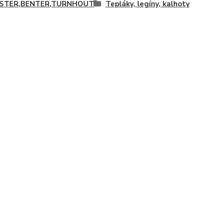
ISTER,BENTER,TURNHOUT
Tepláky, legíny, kalhoty