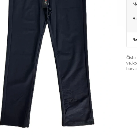
M
Ba
/
k
Číslo
veliko
barva