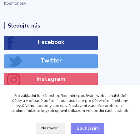
Kosmonosy
Sledujte nás
Facebook
Twitter
Instagram
Pro základní funkčnost, zpříjemnění používání webu, analytické
účely a v případě udělení souhlasu také pro účely cílení reklamy
využíváme soubory cookies. Nastavení vlastních preferencí
cookies můžete kdykoli upravit odkazem ve spodní části stránek.
!DOCTYPE html>
Zobrazit výdejní místa
Souhlasím
Nastavení