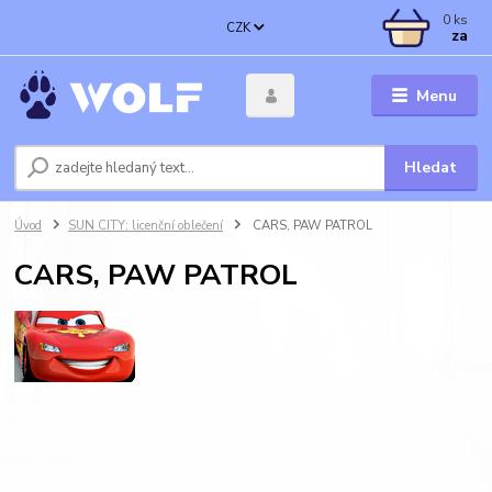
0
ks
CZK
za
Menu
Hledat
Úvod
SUN CITY: licenční oblečení
CARS, PAW PATROL
CARS, PAW PATROL