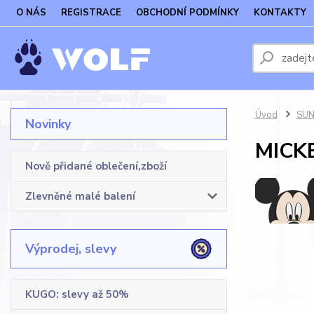
O NÁS
REGISTRACE
OBCHODNÍ PODMÍNKY
KONTAKTY
Úvod
SUN 
Novinky
MICK
Nově přidané oblečení,zboží
Zlevněné malé balení
Výprodej, slevy
KUGO: slevy až 50%