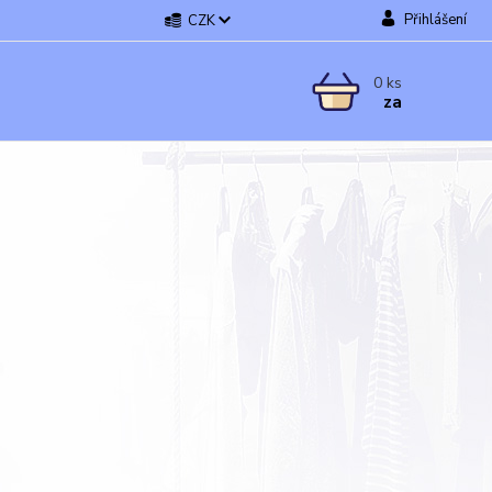
Přihlášení
CZK
0
ks
za