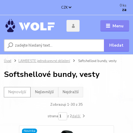
0
ks
CZK
za
Menu
Hledat
Úvod
LAMBESTE:jednobarevné oblečení
Softshellové bundy, vesty
Softshellové bundy, vesty
Nejnovější
Nejlevnější
Nejdražší
Zobrazuji 1-30 z 35
strana
z 2
další
Novinka