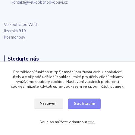
kontakt@velkoobchod-obuvi.cz
Velkoobchod Wolf
Jizerská 919
Kosmonosy
Sledujte nás
Pro základní funkčnost, zpříjemnění používání webu, analytické
Facebook
účely a v případě udělení souhlasu také pro účely cílení reklamy
využíváme soubory cookies. Nastavení vlastních preferencí
cookies můžete kdykoli upravit odkazem ve spodní části stránek.
Twitter
Souhlasím
Nastavení
Instagram
Souhlas můžete odmítnout
zde
.