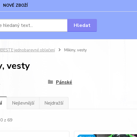
NOVÉ ZBOŽÍ
Hledat
BESTE:jednobarevné oblečení
Mikiny, vesty
, vesty
é
Pánské
í
Nejlevnější
Nejdražší
30 z 69