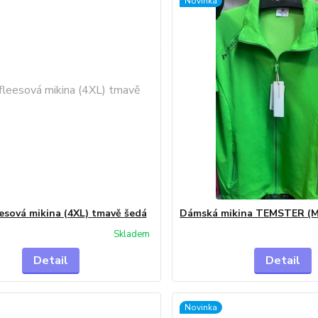
Novinka
esová mikina (4XL) tmavě šedá
Dámská mikina TEMSTER (M
Skladem
Detail
Detail
Novinka