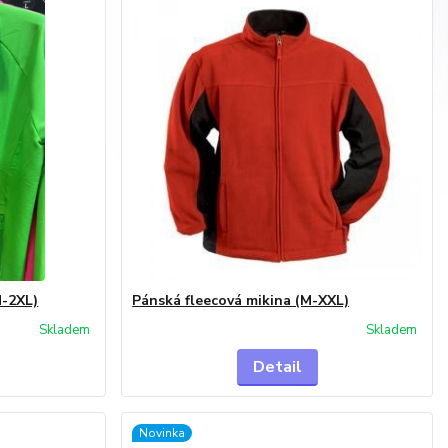
-2XL)
Pánská fleecová mikina (M-XXL)
Skladem
Skladem
Detail
Novinka