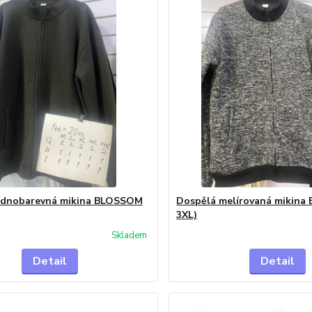
ednobarevná mikina BLOSSOM
Dospělá melírovaná mikina
3XL)
Skladem
Detail
Detail