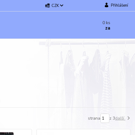
Přihlášení
CZK
0
ks
za
strana
z 3
další