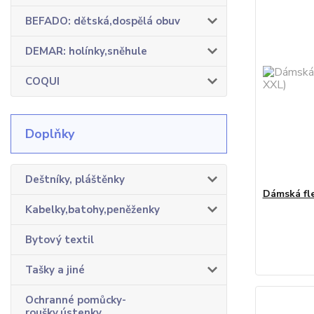
BEFADO: dětská,dospělá obuv
DEMAR: holínky,sněhule
COQUI
Doplňky
Deštníky, pláštěnky
Dámská fl
Kabelky,batohy,peněženky
Bytový textil
Tašky a jiné
Ochranné pomůcky-
roušky,ústenky