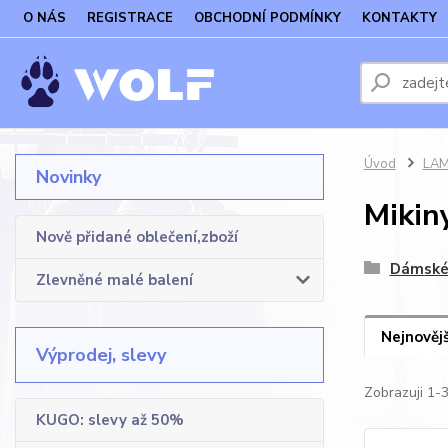
O NÁS
REGISTRACE
OBCHODNÍ PODMÍNKY
KONTAKTY
Úvod
LAM
Novinky
Mikiny
Nově přidané oblečení,zboží
Dámsk
Zlevněné malé balení
Nejnovějš
Výprodej, slevy
Zobrazuji 1-
KUGO: slevy až 50%