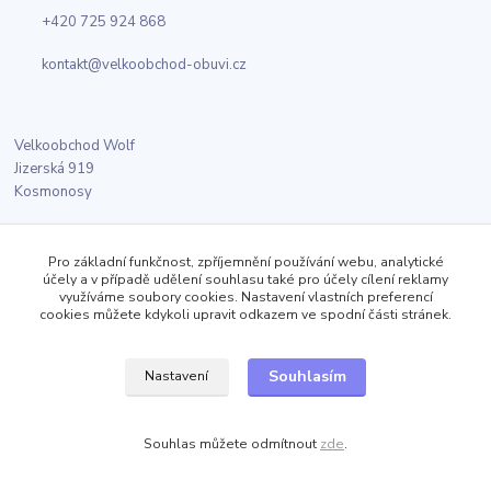
+420 725 924 868
kontakt@velkoobchod-obuvi.cz
Velkoobchod Wolf
Jizerská 919
Kosmonosy
Pro základní funkčnost, zpříjemnění používání webu, analytické
Sledujte nás
účely a v případě udělení souhlasu také pro účely cílení reklamy
využíváme soubory cookies. Nastavení vlastních preferencí
cookies můžete kdykoli upravit odkazem ve spodní části stránek.
Facebook
Souhlasím
Nastavení
Twitter
Souhlas můžete odmítnout
zde
.
Instagram