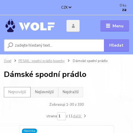
0
ks
CZK
za
Menu
Hledat
Úvod
PESAIL: spodní prádlo,boxerky
Dámské spodní prádlo
Dámské spodní prádlo
Nejnovější
Nejlevnější
Nejdražší
Zobrazuji 1-30 z 330
strana
z 11
další
Novinka