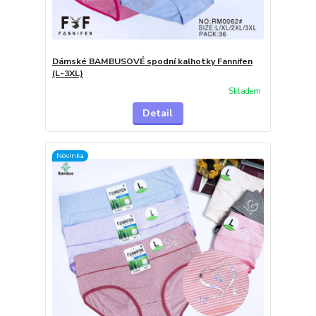
Dámské BAMBUSOVÉ spodní kalhotky Fannifen
(L-3XL)
Skladem
Detail
Novinka