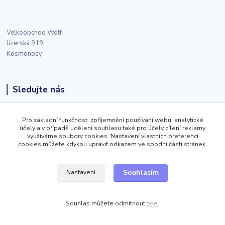
Velkoobchod Wolf
Jizerská 919
Kosmonosy
Sledujte nás
Facebook
Pro základní funkčnost, zpříjemnění používání webu, analytické
účely a v případě udělení souhlasu také pro účely cílení reklamy
využíváme soubory cookies. Nastavení vlastních preferencí
Twitter
cookies můžete kdykoli upravit odkazem ve spodní části stránek.
Souhlasím
Nastavení
Instagram
Souhlas můžete odmítnout
zde
.