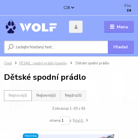
0
ks
CZK
za
Menu
Hledat
Úvod
PESAIL: spodní prádlo,boxerky
Dětské spodní prádlo
Dětské spodní prádlo
Nejnovější
Nejlevnější
Nejdražší
Zobrazuji 1-30 z 61
strana
z 3
další
Novinka