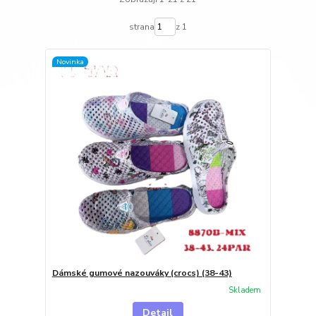
strana
z 1
Novinka
Dámské gumové nazouváky (crocs) (38-43)
Skladem
Detail