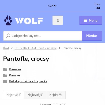
0
ks
CZK
za
Menu
Hledat
Úvod
OBUV BALLGAME-nově v nabídce
Pantofle, crocsy
Pantofle, crocsy
Dámské
Pánské
Dětské, dívčí a chlapecká
Nejnovější
Nejlevnější
Nejdražší
Zobrazuji 1-21 z 21