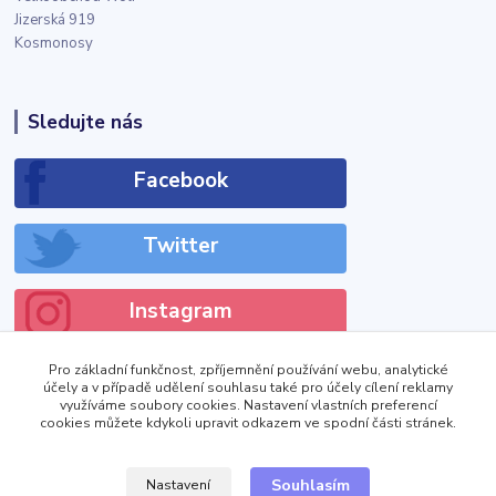
Jizerská 919
Kosmonosy
Sledujte nás
Facebook
Twitter
Instagram
Pro základní funkčnost, zpříjemnění používání webu, analytické
účely a v případě udělení souhlasu také pro účely cílení reklamy
využíváme soubory cookies. Nastavení vlastních preferencí
cookies můžete kdykoli upravit odkazem ve spodní části stránek.
!DOCTYPE html>
Zobrazit výdejní místa
Souhlasím
Nastavení