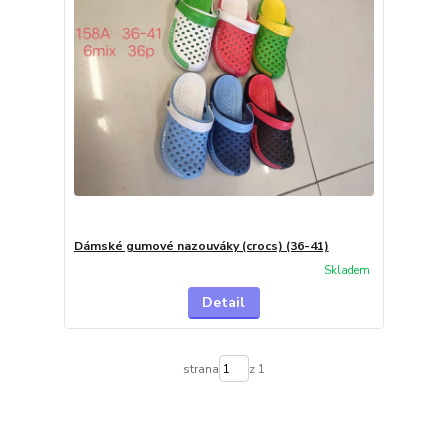
Dámské gumové nazouváky (crocs) (36-41)
Skladem
Detail
strana
z 1