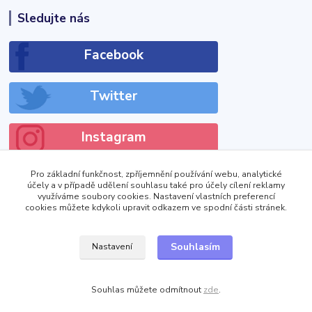
Sledujte nás
Facebook
Twitter
Instagram
Pro základní funkčnost, zpříjemnění používání webu, analytické
účely a v případě udělení souhlasu také pro účely cílení reklamy
využíváme soubory cookies. Nastavení vlastních preferencí
cookies můžete kdykoli upravit odkazem ve spodní části stránek.
!DOCTYPE html>
Zobrazit výdejní místa
Souhlasím
Nastavení
Souhlas můžete odmítnout
zde
.