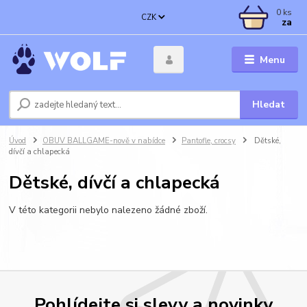
0
ks
CZK
za
Menu
Hledat
Úvod
OBUV BALLGAME-nově v nabídce
Pantofle, crocsy
Dětské,
dívčí a chlapecká
Dětské, dívčí a chlapecká
V této kategorii nebylo nalezeno žádné zboží.
Pohlídejte si slevy a novinky