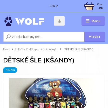
0
ks
CZK
za
Menu
Hledat
Úvod
ELEVEN,DMD:spodní prádlo,legín
DĚTSKÉ ŠLE (KŠANDY)
DĚTSKÉ ŠLE (KŠANDY)
Novinka