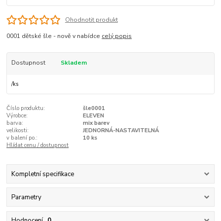
Ohodnotit produkt
0001 dětské šle - nově v nabídce
celý popis
Dostupnost
Skladem
/
ks
Číslo produktu:
šle0001
Výrobce:
ELEVEN
barva:
mix barev
velikosti:
JEDNORNÁ-NASTAVITELNÁ
v balení po.:
10 ks
Hlídat cenu / dostupnost
Kompletní specifikace
Parametry
Hodnocení
0