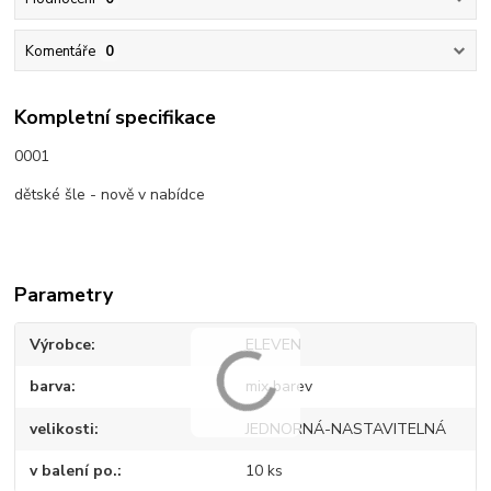
Komentáře
0
Kompletní specifikace
0001
dětské šle - nově v nabídce
Parametry
Výrobce
ELEVEN
barva
mix barev
velikosti
JEDNORNÁ-NASTAVITELNÁ
v balení po.
10 ks