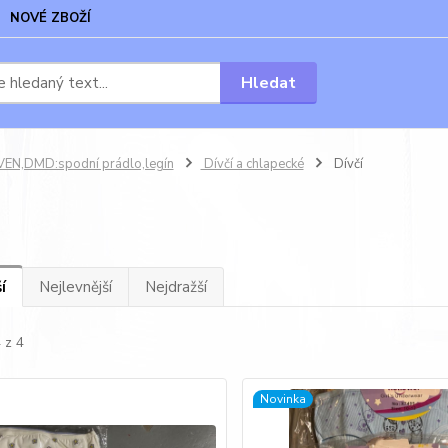
NOVÉ ZBOŽÍ
Hledat
VEN,DMD:spodní prádlo,legín
Dívčí a chlapecké
Dívčí
í
Nejlevnější
Nejdražší
 z 4
Novinka