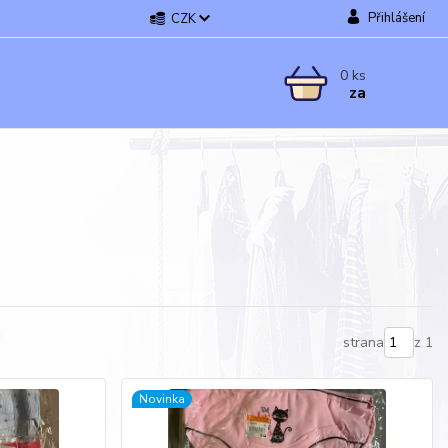
Přihlášení
CZK
0
ks
za
strana
z 1
Novinka