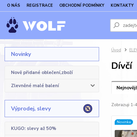
O NÁS
REGISTRACE
OBCHODNÍ PODMÍNKY
KONTAKTY
Úvod
ELE
Novinky
Dívčí
Nově přidané oblečení,zboží
Zlevněné malé balení
Nejnovějš
Zobrazuji 1-4
Výprodej, slevy
Novinka
KUGO: slevy až 50%