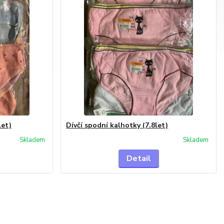
let)
Dívčí spodní kalhotky (7.8let)
Skladem
Skladem
Detail