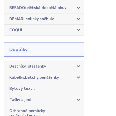
BEFADO: dětská,dospělá obuv
DEMAR: holínky,sněhule
COQUI
Doplňky
Deštníky, pláštěnky
Kabelky,batohy,peněženky
Bytový textil
Tašky a jiné
Ochranné pomůcky-
roušky,ústenky