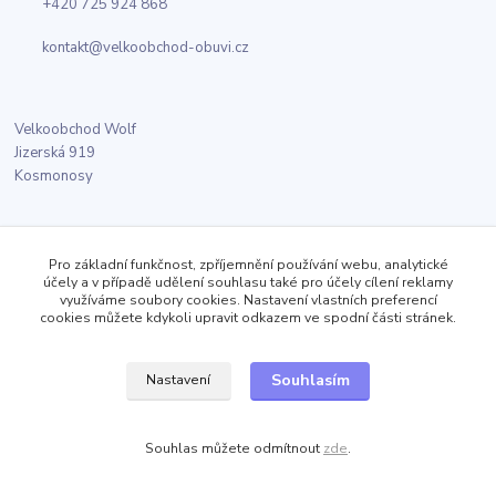
+420 725 924 868
kontakt@velkoobchod-obuvi.cz
Velkoobchod Wolf
Jizerská 919
Kosmonosy
Sledujte nás
Pro základní funkčnost, zpříjemnění používání webu, analytické
účely a v případě udělení souhlasu také pro účely cílení reklamy
využíváme soubory cookies. Nastavení vlastních preferencí
Facebook
cookies můžete kdykoli upravit odkazem ve spodní části stránek.
Twitter
Souhlasím
Nastavení
Instagram
Souhlas můžete odmítnout
zde
.