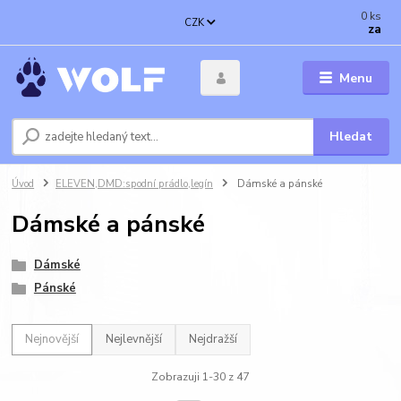
0
ks
CZK
za
Menu
Hledat
Úvod
ELEVEN,DMD:spodní prádlo,legín
Dámské a pánské
Dámské a pánské
Dámské
Pánské
Nejnovější
Nejlevnější
Nejdražší
Zobrazuji 1-30 z 47