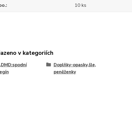
po.
10 ks
řazeno v kategoriích
,DMD:spodní
Doplňky-opasky,šle,
egín
peněženky