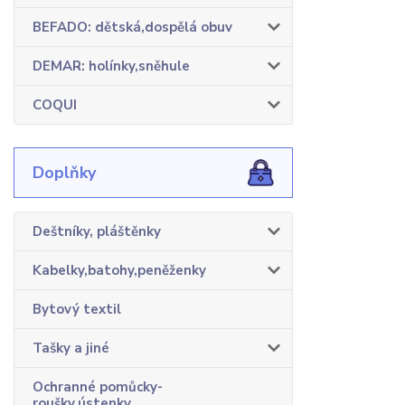
BEFADO: dětská,dospělá obuv
DEMAR: holínky,sněhule
COQUI
Doplňky
Deštníky, pláštěnky
Kabelky,batohy,peněženky
Bytový textil
Tašky a jiné
Ochranné pomůcky-
roušky,ústenky