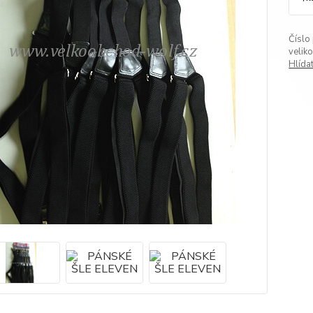
Číslo
veliko
Hlída