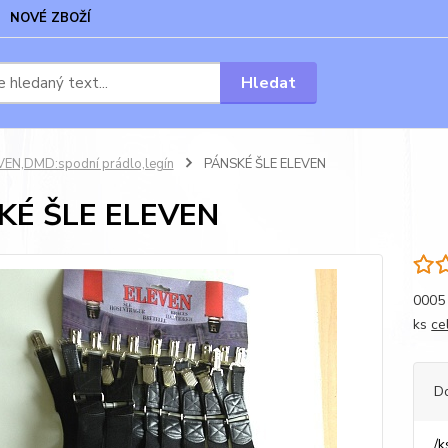
NOVÉ ZBOŽÍ
Hledat
VEN,DMD:spodní prádlo,legín
PÁNSKÉ ŠLE ELEVEN
KÉ ŠLE ELEVEN
0005 
ks
ce
D
/
k