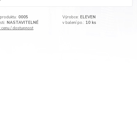
 produktu:
0005
Výrobce:
ELEVEN
sti:
NASTAVITELNÉ
v balení po.:
10 ks
t cenu / dostupnost