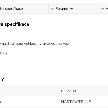
ní specifikace
Parametry
H
í specifikace
v nastavitelné velikosti v tmavých barvách
0 ks
ry
ELEVEN
NASTAVITELNÉ