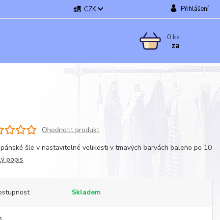
Přihlášení
CZK
0
ks
za
Ohodnotit produkt
pánské šle v nastavitelné velikosti v tmavých barvách baleno po 10
lý popis
ostupnost
Skladem
s