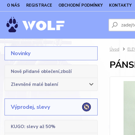
O NÁS
REGISTRACE
OBCHODNÍ PODMÍNKY
KONTAKTY
Úvod
ELE
Novinky
PÁNS
Nově přidané oblečení,zboží
Zlevněné malé balení
Výprodej, slevy
KUGO: slevy až 50%