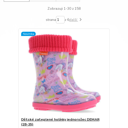
Zobrazuji 1-30 z 158
strana
z 6
další
Novinka
Dětské zateplené holínky jednorožec DEMAR
(28-35)