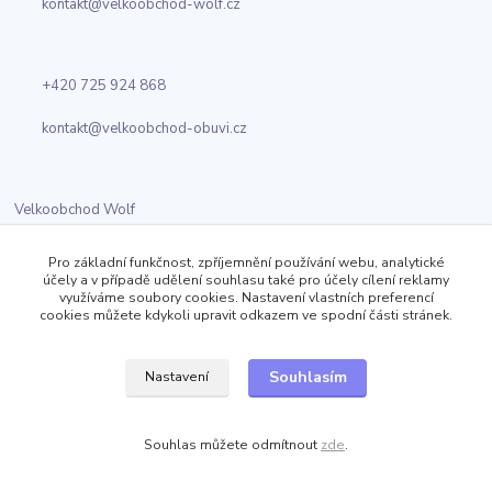
kontakt@velkoobchod-wolf.cz
+420 725 924 868
kontakt@velkoobchod-obuvi.cz
Velkoobchod Wolf
Jizerská 919
Kosmonosy
Pro základní funkčnost, zpříjemnění používání webu, analytické
účely a v případě udělení souhlasu také pro účely cílení reklamy
využíváme soubory cookies. Nastavení vlastních preferencí
cookies můžete kdykoli upravit odkazem ve spodní části stránek.
Sledujte nás
Souhlasím
Nastavení
Facebook
Souhlas můžete odmítnout
zde
.
Twitter