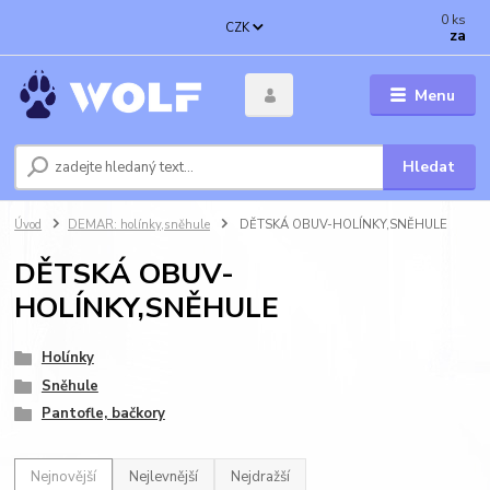
0
ks
CZK
za
Menu
Hledat
Úvod
DEMAR: holínky,sněhule
DĚTSKÁ OBUV-HOLÍNKY,SNĚHULE
DĚTSKÁ OBUV-
HOLÍNKY,SNĚHULE
Holínky
Sněhule
Pantofle, bačkory
Nejnovější
Nejlevnější
Nejdražší