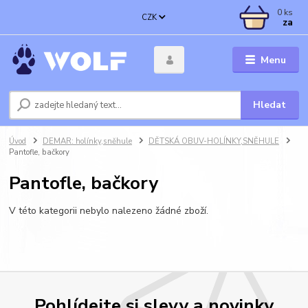
0
ks
CZK
za
Menu
Hledat
Úvod
DEMAR: holínky,sněhule
DĚTSKÁ OBUV-HOLÍNKY,SNĚHULE
Pantofle, bačkory
Pantofle, bačkory
V této kategorii nebylo nalezeno žádné zboží.
Pohlídejte si slevy a novinky