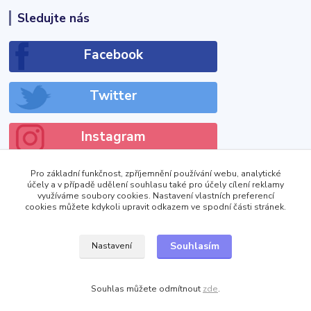
Sledujte nás
Facebook
Twitter
Instagram
Pro základní funkčnost, zpříjemnění používání webu, analytické
účely a v případě udělení souhlasu také pro účely cílení reklamy
využíváme soubory cookies. Nastavení vlastních preferencí
cookies můžete kdykoli upravit odkazem ve spodní části stránek.
!DOCTYPE html>
Zobrazit výdejní místa
Souhlasím
Nastavení
Souhlas můžete odmítnout
zde
.