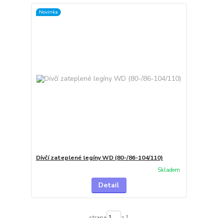
Novinka
Dívčí zateplené legíny WD (80-/86-104/110)
Skladem
Detail
strana
z 1