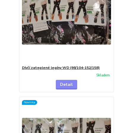
Dívčí zateplené legíny WD (98/104-152/158)
Skladem
Detail
Novinka