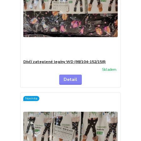
Dívčí zateplené legíny WD (98/104-152/158)
Skladem
Detail
Novinka