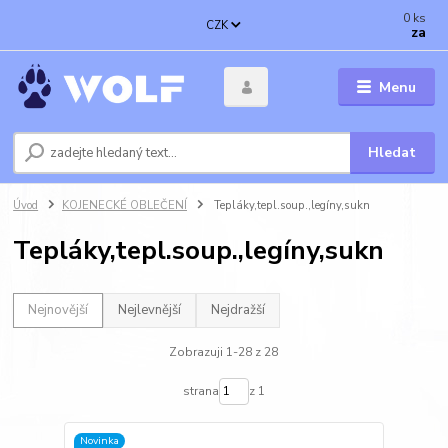
0
ks
CZK
za
Menu
Hledat
Úvod
KOJENECKÉ OBLEČENÍ
Tepláky,tepl.soup.,legíny,sukn
Tepláky,tepl.soup.,legíny,sukn
Nejnovější
Nejlevnější
Nejdražší
Zobrazuji 1-28 z 28
strana
z 1
Novinka