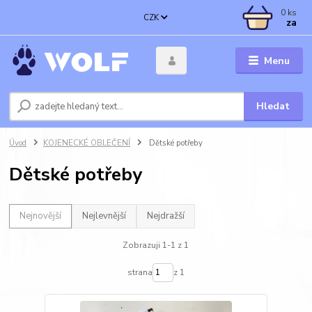
0
ks
CZK
za
Menu
Hledat
Úvod
KOJENECKÉ OBLEČENÍ
Dětské potřeby
Dětské potřeby
Nejnovější
Nejlevnější
Nejdražší
Zobrazuji 1-1 z 1
strana
z 1