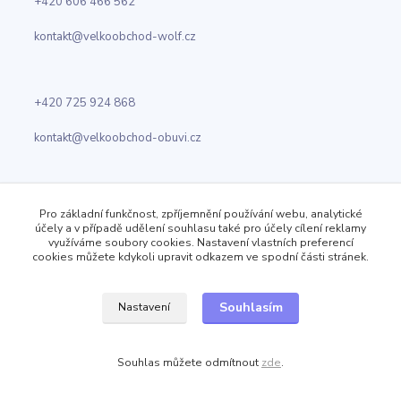
+420 606 466 562
kontakt@velkoobchod-wolf.cz
+420 725 924 868
kontakt@velkoobchod-obuvi.cz
Velkoobchod Wolf
Pro základní funkčnost, zpříjemnění používání webu, analytické
Jizerská 919
účely a v případě udělení souhlasu také pro účely cílení reklamy
Kosmonosy
využíváme soubory cookies. Nastavení vlastních preferencí
cookies můžete kdykoli upravit odkazem ve spodní části stránek.
Sledujte nás
Souhlasím
Nastavení
Facebook
Souhlas můžete odmítnout
zde
.