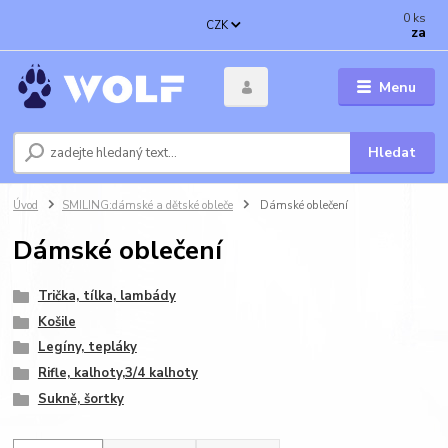
0
ks
CZK
za
Menu
Hledat
Úvod
SMILING:dámské a dětské obleče
Dámské oblečení
Dámské oblečení
Trička, tílka, lambády
Košile
Legíny, tepláky
Rifle, kalhoty,3/4 kalhoty
Sukně, šortky