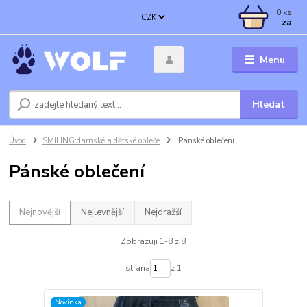
0
ks
CZK
za
Menu
Hledat
Úvod
SMILING:dámské a dětské obleče
Pánské oblečení
Pánské oblečení
Nejnovější
Nejlevnější
Nejdražší
Zobrazuji 1-8 z 8
strana
z 1
Novinka