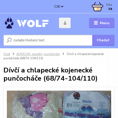
0
ks
CZK
za
Menu
Hledat
Úvod
AURA.VIA: ponožky, punčocháče
Dívčí a chlapecké kojenecké
punčocháče (68/74-104/110)
Dívčí a chlapecké kojenecké
punčocháče (68/74-104/110)