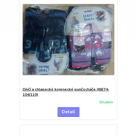
Dívčí a chlapecké kojenecké punčocháče (68/74-
104/110)
Skladem
Detail