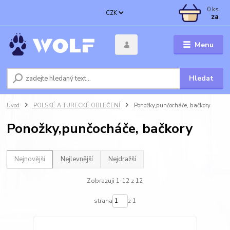
0
ks
CZK
za
Menu
Hledat
Úvod
POLSKÉ A TURECKÉ OBLEČENÍ
Ponožky,punčocháče, bačkory
Ponožky,punčocháče, bačkory
Nejnovější
Nejlevnější
Nejdražší
Zobrazuji 1-12 z 12
strana
z 1