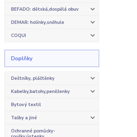
BEFADO: dětská,dospělá obuv
DEMAR: holínky,sněhule
COQUI
Doplňky
Deštníky, pláštěnky
Kabelky,batohy,peněženky
Bytový textil
Tašky a jiné
Ochranné pomůcky-
roušky,ústenky