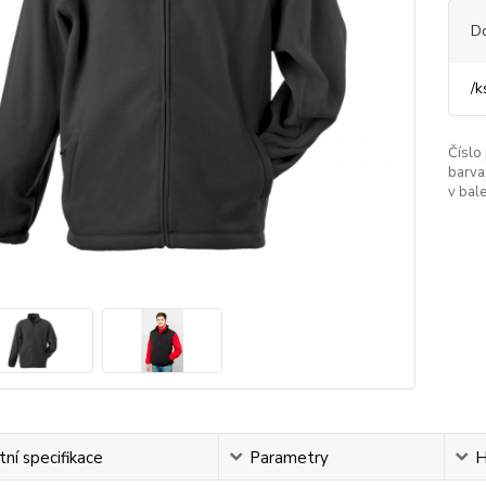
D
/
k
Číslo
barva
v bale
ní specifikace
Parametry
H