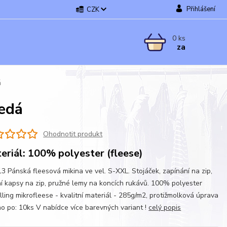
Přihlášení
CZK
0
ks
za
á
šedá
Ohodnotit produkt
eriál: 100% polyester (fleese)
3 Pánská fleesová mikina ve vel. S-XXL. Stojáček, zapínání na zip,
í kapsy na zip, pružné lemy na koncích rukávů. 100% polyester
illing mikrofleese - kvalitní materiál - 285g/m2, protižmolková úprava
o po: 10ks V nabídce více barevných variant !
celý popis