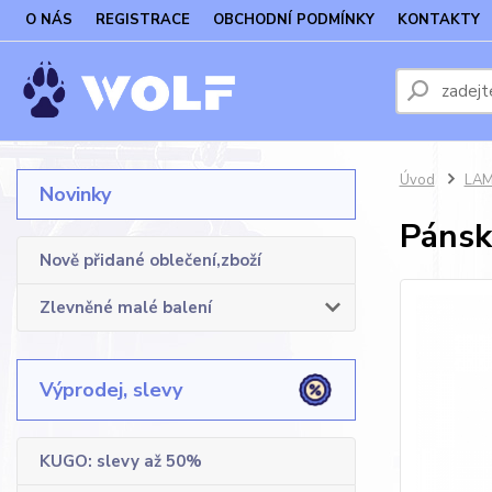
O NÁS
REGISTRACE
OBCHODNÍ PODMÍNKY
KONTAKTY
Úvod
LAM
Novinky
Pánsk
Nově přidané oblečení,zboží
Zlevněné malé balení
Výprodej, slevy
KUGO: slevy až 50%