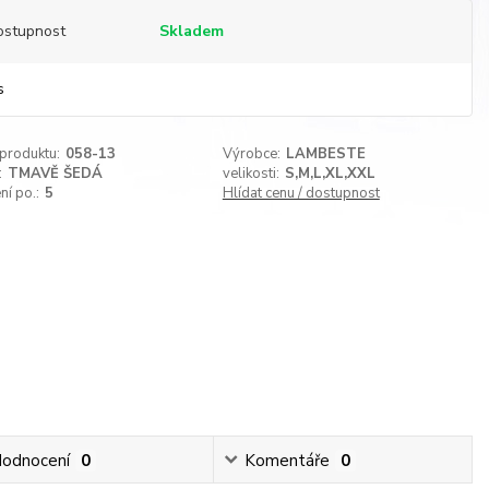
ostupnost
Skladem
s
 produktu:
058-13
Výrobce:
LAMBESTE
:
TMAVĚ ŠEDÁ
velikosti:
S,M,L,XL,XXL
ní po.:
5
Hlídat cenu / dostupnost
odnocení
0
Komentáře
0