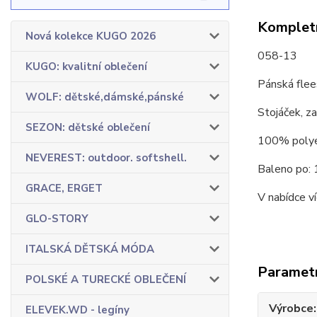
Kompletn
Nová kolekce KUGO 2026
058-13
KUGO: kvalitní oblečení
Pánská flee
WOLF: dětské,dámské,pánské
Stojáček, za
SEZON: dětské oblečení
100% polyest
NEVEREST: outdoor. softshell.
Baleno po: 
GRACE, ERGET
V nabídce ví
GLO-STORY
ITALSKÁ DĚTSKÁ MÓDA
Paramet
POLSKÉ A TURECKÉ OBLEČENÍ
Výrobce
ELEVEK.WD - legíny