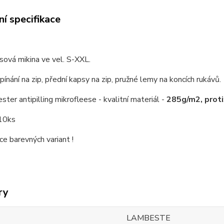
í specifikace
sová mikina ve vel. S-XXL.
pínání na zip, přední kapsy na zip, pružné lemy na koncích rukávů.
er antipilling mikrofleese - kvalitní materiál -
285g/m2, prot
10ks
ce barevných variant !
ry
LAMBESTE