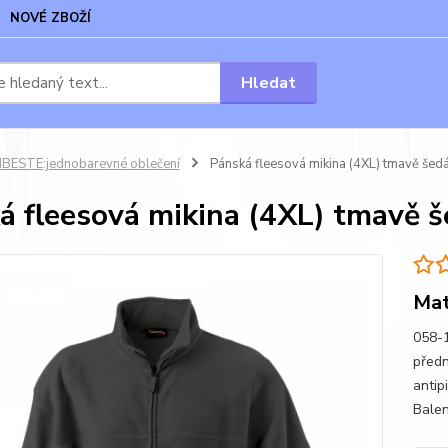
NOVÉ ZBOŽÍ
Hledat
BESTE:jednobarevné oblečení
Pánská fleesová mikina (4XL) tmavě šed
á fleesová mikina (4XL) tmavě 
Mat
058-1
předn
antip
Balen