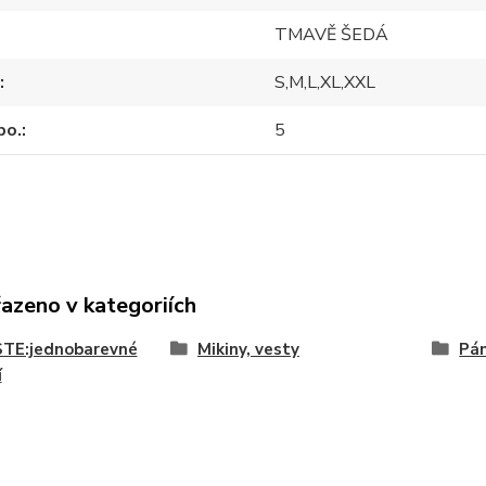
TMAVĚ ŠEDÁ
S,M,L,XL,XXL
po.
5
řazeno v kategoriích
TE:jednobarevné
Mikiny, vesty
Pá
í