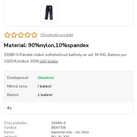
Ohodnotit produkt
Material: 90%nylon,10%spandex
23080-S Pánské slabé softshellové kalhoty ve vel. M-XXL Baleno po:
10/20 Kolekce 2026
celý popis
Dostupnost
Skladem
Měrná cena
/ balení
Balení
1 balení
/
ks
Číslo produktu:
23080-S
Výrobce:
BENTER
barva:
barevný mix - viz. foto
velikosti:
M,L,XL,XXL