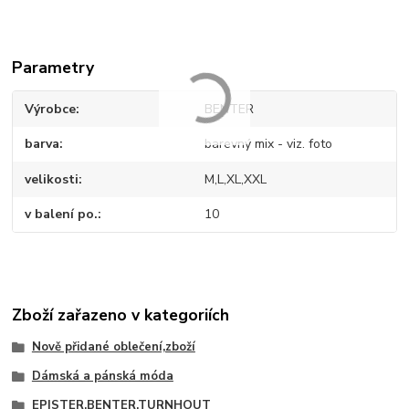
Parametry
Výrobce
BENTER
barva
barevný mix - viz. foto
velikosti
M,L,XL,XXL
v balení po.
10
Zboží zařazeno v kategoriích
Nově přidané oblečení,zboží
Dámská a pánská móda
EPISTER,BENTER,TURNHOUT