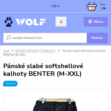
0
ks
CZK
za
Menu
Hledat
Úvod
EPISTER,BENTER,TURNHOUT
Pánské slabé softshellové kalhoty
BENTER (M-XXL)
Pánské slabé softshellové
kalhoty BENTER (M-XXL)
Novinka