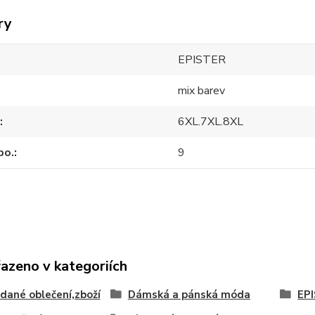
ry
EPISTER
mix barev
6XL.7XL.8XL
po.
9
řazeno v kategoriích
idané oblečení,zboží
Dámská a pánská móda
EP