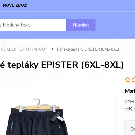
NOVÉ ZBOŽÍ
Hledat
STER,BENTER,TURNHOUT
Pánské tepláky EPISTER (6XL-8XL)
é tepláky EPISTER (6XL-8XL)
Mat
QNHT3
celý 
D