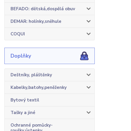
BEFADO: dětská,dospělá obuv
DEMAR: holínky,sněhule
COQUI
Doplňky
Deštníky, pláštěnky
Kabelky,batohy,peněženky
Bytový textil
Tašky a jiné
Ochranné pomůcky-
roušky,ústenky