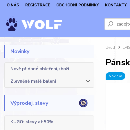
O NÁS
REGISTRACE
OBCHODNÍ PODMÍNKY
KONTAKTY
Úvod
EPI
Novinky
Pánsk
Nově přidané oblečení,zboží
Novinka
Zlevněné malé balení
Výprodej, slevy
KUGO: slevy až 50%