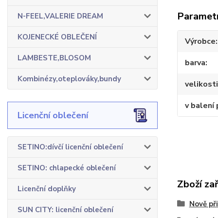
Paramet
N-FEEL,VALERIE DREAM
KOJENECKÉ OBLEČENÍ
Výrobce
LAMBESTE,BLOSOM
barva
Kombinézy,oteplováky,bundy
velikosti
v balení 
Licenční oblečení
SETINO:dívčí licenční oblečení
SETINO: chlapecké oblečení
Zboží za
Licenční doplňky
Nově př
SUN CITY: licenční oblečení