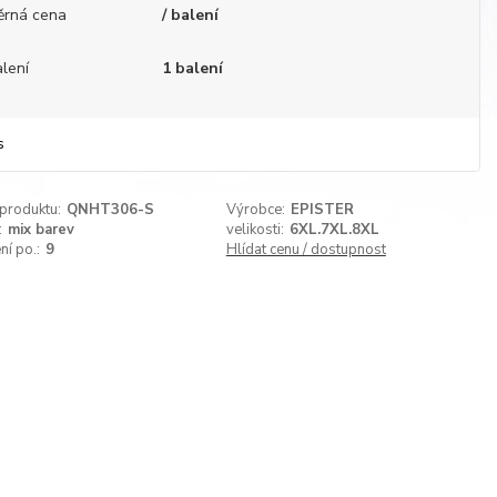
ěrná cena
/ balení
lení
1 balení
s
 produktu:
QNHT306-S
Výrobce:
EPISTER
:
mix barev
velikosti:
6XL.7XL.8XL
ní po.:
9
Hlídat cenu / dostupnost