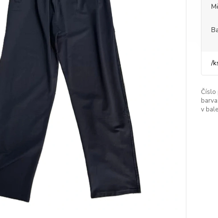
M
Ba
/
k
Číslo
barva
v bale