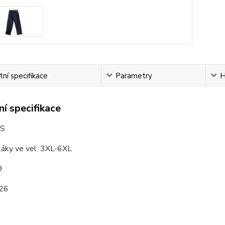
ní specifikace
Parametry
H
í specifikace
S
áky ve vel. 3XL-6XL
9
26