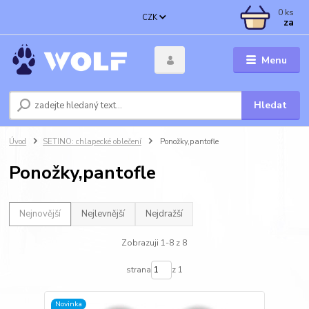
0
ks
CZK
za
Menu
Hledat
Úvod
SETINO: chlapecké oblečení
Ponožky,pantofle
Ponožky,pantofle
Nejnovější
Nejlevnější
Nejdražší
Zobrazuji 1-8 z 8
strana
z 1
Novinka