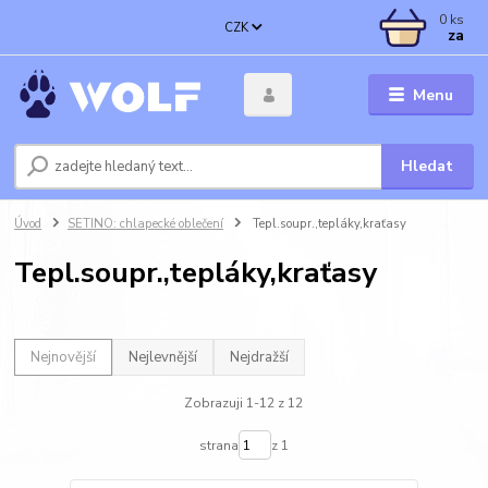
0
ks
CZK
za
Menu
Hledat
Úvod
SETINO: chlapecké oblečení
Tepl.soupr.,tepláky,kraťasy
Tepl.soupr.,tepláky,kraťasy
Nejnovější
Nejlevnější
Nejdražší
Zobrazuji 1-12 z 12
strana
z 1