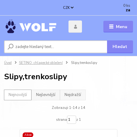
0
ks
CZK
za
Menu
Hledat
Úvod
SETINO: chlapecké oblečení
Slipy,trenkoslipy
Slipy,trenkoslipy
Nejnovější
Nejlevnější
Nejdražší
Zobrazuji 1-14 z 14
strana
z 1
Akce