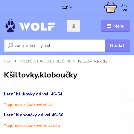
0
ks
CZK
za
Menu
Hledat
Úvod
POLSKÉ A TURECKÉ OBLEČENÍ
Kšiltovky,kloboučky
Kšiltovky,kloboučky
Letní kšilkovky od vel. 46-54
*kojenecké,školkové,větší
Letní kloboučky od vel.46-56
*kojenecké,školkové,větší děti