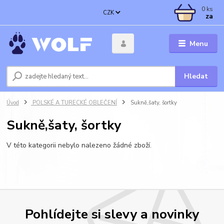
0
ks
CZK
za
Menu
Hledat
Úvod
POLSKÉ A TURECKÉ OBLEČENÍ
Sukně,šaty, šortky
Sukně,šaty, šortky
V této kategorii nebylo nalezeno žádné zboží.
Pohlídejte si slevy a novinky