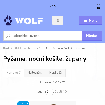
0
ks
CZK
za
Menu
Hledat
Úvod
KUGO: kvalitní oblečení
Pyžama, noční košile, župany
Pyžama, noční košile, župany
Nejnovější
Nejlevnější
Nejdražší
Zobrazuji 1-30 z 70
strana
z 3
další
Novinka