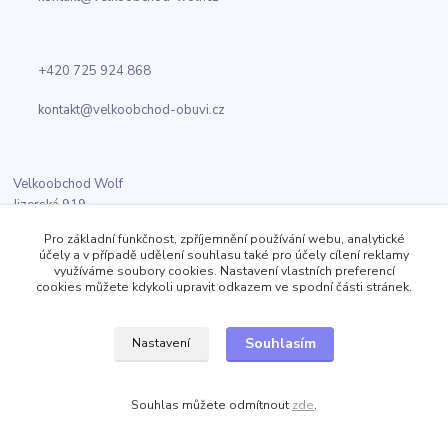
+420 725 924 868
kontakt@velkoobchod-obuvi.cz
Velkoobchod Wolf
Jizerská 919
Kosmonosy
Pro základní funkčnost, zpříjemnění používání webu, analytické
účely a v případě udělení souhlasu také pro účely cílení reklamy
využíváme soubory cookies. Nastavení vlastních preferencí
cookies můžete kdykoli upravit odkazem ve spodní části stránek.
Sledujte nás
Souhlasím
Nastavení
Facebook
Twitter
Souhlas můžete odmítnout
zde
.