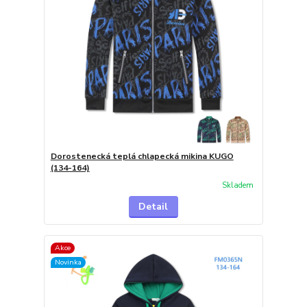
Dorostenecká teplá chlapecká mikina KUGO
(134-164)
Skladem
Detail
Akce
Novinka