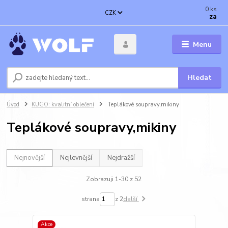
0
ks
CZK
za
Menu
Hledat
Úvod
KUGO: kvalitní oblečení
Teplákové soupravy,mikiny
Teplákové soupravy,mikiny
Nejnovější
Nejlevnější
Nejdražší
Zobrazuji 1-30 z 52
strana
z 2
další
Akce