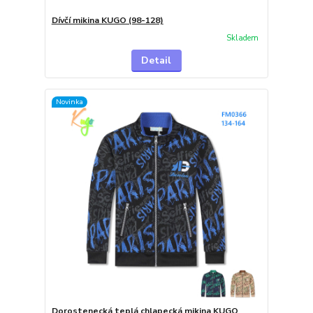
Dívčí mikina KUGO (98-128)
Skladem
Detail
Novinka
Dorostenecká teplá chlapecká mikina KUGO