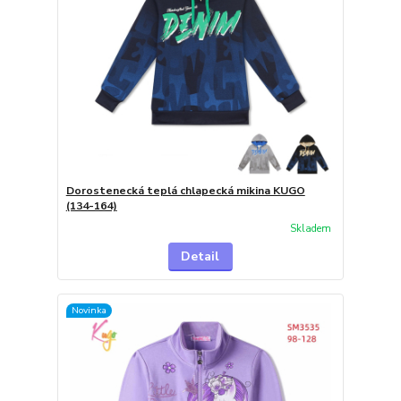
Dorostenecká teplá chlapecká mikina KUGO
(134-164)
Skladem
Detail
Novinka