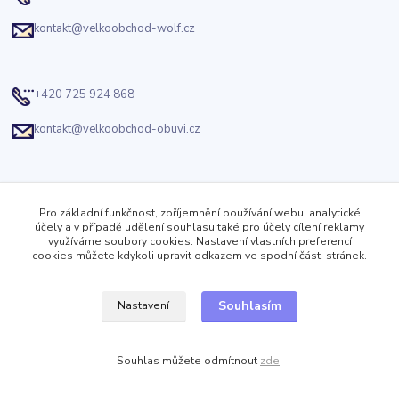
kontakt@velkoobchod-wolf.cz
+420 725 924 868
kontakt@velkoobchod-obuvi.cz
Velkoobchod Wolf
Pro základní funkčnost, zpříjemnění používání webu, analytické
Jizerská 919
účely a v případě udělení souhlasu také pro účely cílení reklamy
Kosmonosy
využíváme soubory cookies. Nastavení vlastních preferencí
cookies můžete kdykoli upravit odkazem ve spodní části stránek.
Sledujte nás
Souhlasím
Nastavení
Facebook
Souhlas můžete odmítnout
zde
.
Twitter