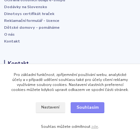
Dodávky na Slovensko
Dinotoys certifikát hraček
Reklamační formulář - licence
Dětské domovy - pomáháme
O nás
Kontakt
Kontakt
Pro základní funkčnost, zpříjemnění používání webu, analytické
+420 606 466 562
účely a v případě udělení souhlasu také pro účely cílení reklamy
využíváme soubory cookies. Nastavení vlastních preferencí
kontakt@velkoobchod-wolf.cz
cookies můžete kdykoli upravit odkazem ve spodní části stránek.
Souhlasím
Nastavení
+420 725 924 868
kontakt@velkoobchod-obuvi.cz
Souhlas můžete odmítnout
zde
.