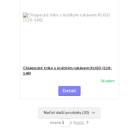
Chlapecké triko s krátkým rukávem KUGO (116-
146)
Skladem
Detail
Načíst další produkty (30)
strana
z 3
další