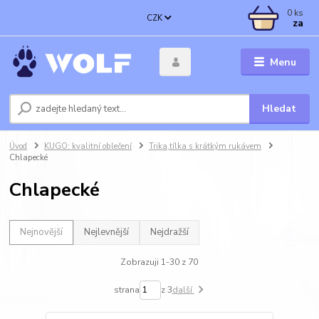
0
ks
CZK
za
Menu
Hledat
Úvod
KUGO: kvalitní oblečení
Trika,tílka s krátkým rukávem
Chlapecké
Chlapecké
Nejnovější
Nejlevnější
Nejdražší
Zobrazuji 1-30 z 70
strana
z 3
další