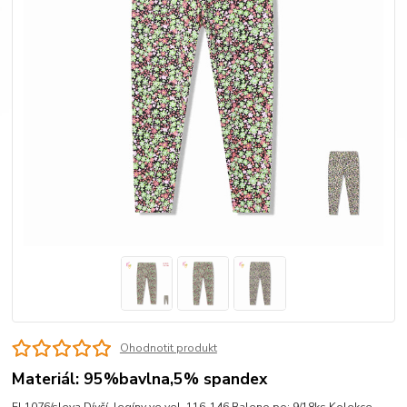
Ohodnotit produkt
Materiál: 95%bavlna,5% spandex
FL1076/sleva Dívčí legíny ve vel. 116-146 Baleno po: 9/18ks Kolekce