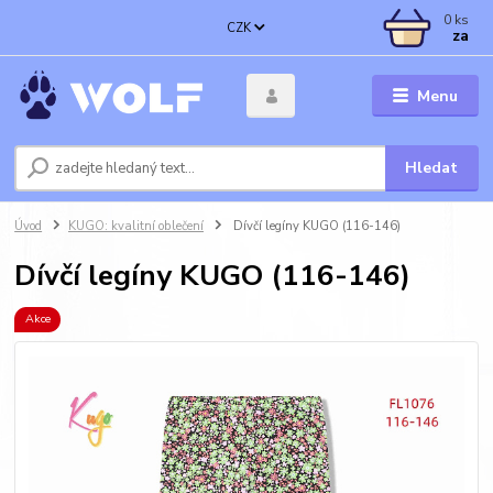
0
ks
CZK
za
Menu
Hledat
Úvod
KUGO: kvalitní oblečení
Dívčí legíny KUGO (116-146)
Dívčí legíny KUGO (116-146)
Akce