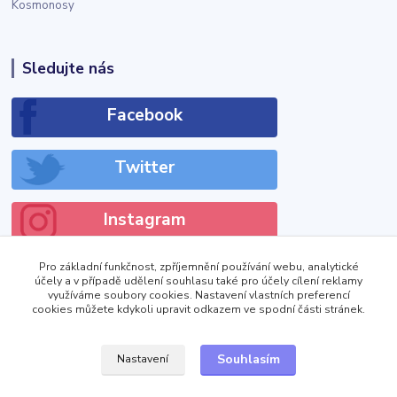
Kosmonosy
Sledujte nás
Facebook
Twitter
Instagram
Pro základní funkčnost, zpříjemnění používání webu, analytické
účely a v případě udělení souhlasu také pro účely cílení reklamy
využíváme soubory cookies. Nastavení vlastních preferencí
cookies můžete kdykoli upravit odkazem ve spodní části stránek.
!DOCTYPE html>
Zobrazit výdejní místa
Souhlasím
Nastavení