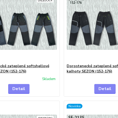
cké zateplené softshellové
Dorostenecké zateplené sof
EZON (152-176)
kalhoty SEZON (152-176)
Skladem
Detail
Detail
Novinka