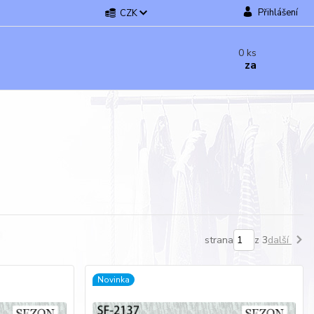
Přihlášení
CZK
0
ks
za
strana
z 3
další
Novinka