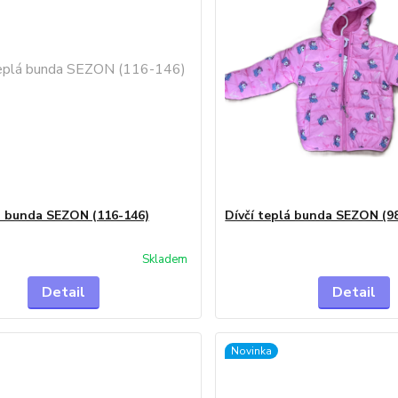
á bunda SEZON (116-146)
Dívčí teplá bunda SEZON (9
Skladem
Detail
Detail
Novinka