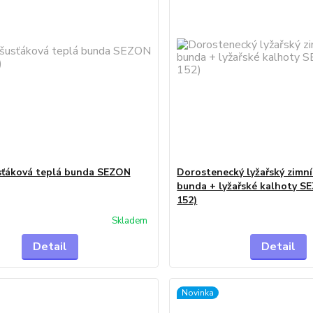
sťáková teplá bunda SEZON
Dorostenecký lyžařský zimn
bunda + lyžařské kalhoty S
152)
Skladem
Detail
Detail
Novinka