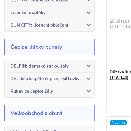
SETINO: chlapecké oblečení
Licenční doplňky
SUN CITY: licenční oblečení
Čepice, šátky, tunely
DELFIN: dámské šátky, šály
Dětská šu
(116-146)
Dětské,dospělé čepice, kšiltovky
Rukavice,čepice,šály
Velkoobchod s obuví
Novinka