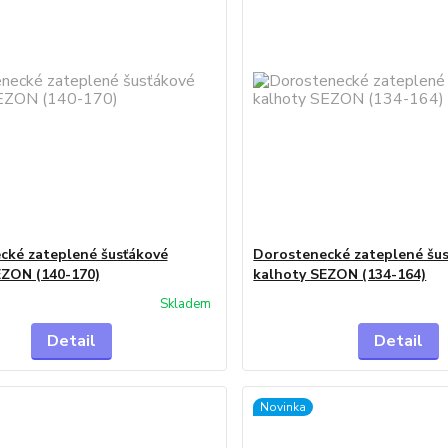
cké zateplené šusťákové
Dorostenecké zateplené šu
EZON (140-170)
kalhoty SEZON (134-164)
Skladem
Detail
Detail
Novinka