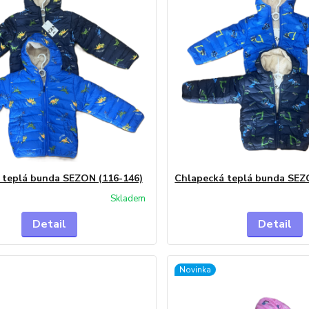
 teplá bunda SEZON (116-146)
Chlapecká teplá bunda SEZ
Skladem
Detail
Detail
Novinka