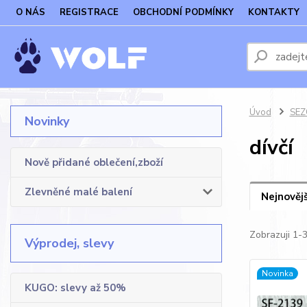
O NÁS
REGISTRACE
OBCHODNÍ PODMÍNKY
KONTAKTY
Úvod
SEZO
Novinky
dívčí
Nově přidané oblečení,zboží
Zlevněné malé balení
Nejnovějš
Zobrazuji 1-
Výprodej, slevy
Novinka
KUGO: slevy až 50%