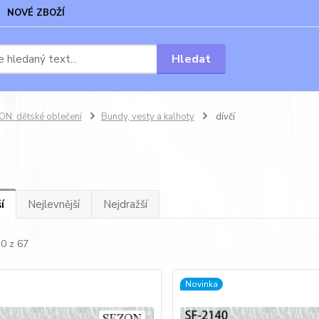
NOVÉ ZBOŽÍ
Hledat
N: dětské oblečení
Bundy, vesty a kalhoty
dívčí
í
Nejlevnější
Nejdražší
30 z 67
Novinka