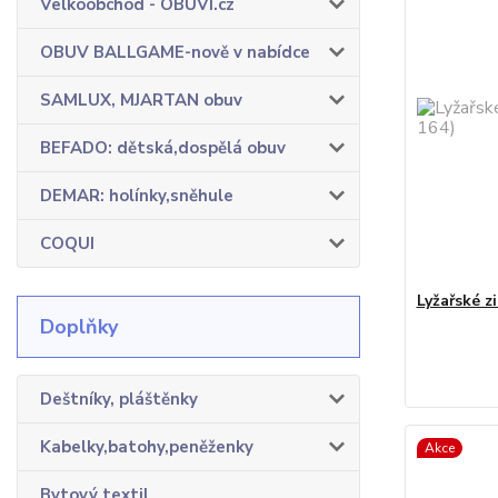
Velkoobchod - OBUVI.cz
OBUV BALLGAME-nově v nabídce
SAMLUX, MJARTAN obuv
BEFADO: dětská,dospělá obuv
DEMAR: holínky,sněhule
COQUI
Lyžařské z
Doplňky
Deštníky, pláštěnky
Kabelky,batohy,peněženky
Akce
Bytový textil