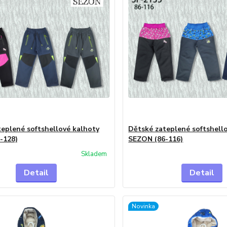
eplené softshellové kalhoty
Dětské zateplené softshell
-128)
SEZON (86-116)
Skladem
Detail
Detail
Novinka