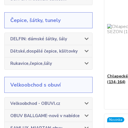
Čepice, šátky, tunely
DELFIN: dámské šátky, šály
Dětské,dospělé čepice, kšiltovky
Rukavice,čepice,šály
Chlapecké
(134-164)
Velkoobchod s obuví
Velkoobchod - OBUVI.cz
OBUV BALLGAME-nově v nabídce
Novinka