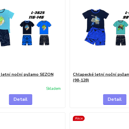
 letní noční pyžamo SEZON
Chlapecké letní noční pyž
(98-128)
Skladem
Detail
Detail
Akce