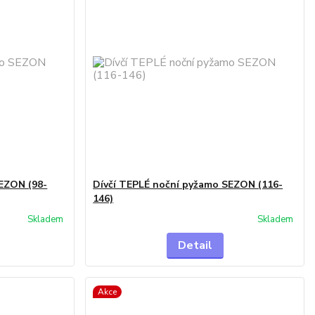
EZON (98-
Dívčí TEPLÉ noční pyžamo SEZON (116-
146)
Skladem
Skladem
Detail
Akce