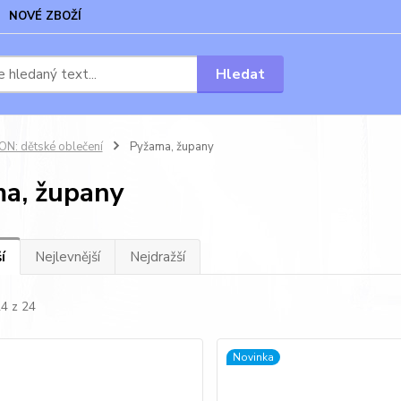
NOVÉ ZBOŽÍ
Hledat
N: dětské oblečení
Pyžama, župany
a, župany
í
Nejlevnější
Nejdražší
24 z 24
Novinka