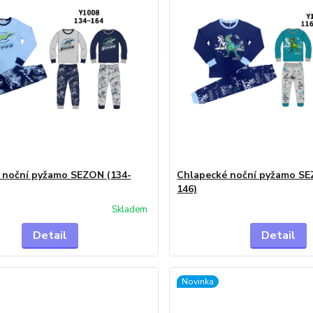
 noční pyžamo SEZON (134-
Chlapecké noční pyžamo SE
146)
Skladem
Detail
Detail
Novinka