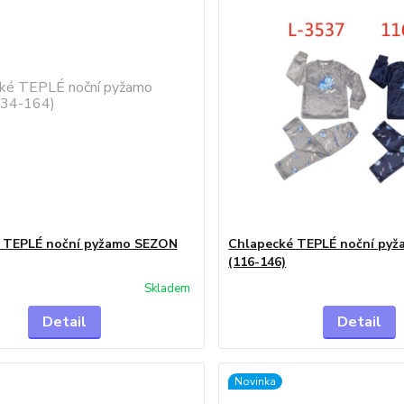
 TEPLÉ noční pyžamo SEZON
Chlapecké TEPLÉ noční py
(116-146)
Skladem
Detail
Detail
Novinka