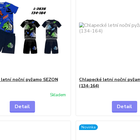
 letní noční pyžamo SEZON
Chlapecké letní noční pyž
(134-164)
Skladem
Detail
Detail
Novinka