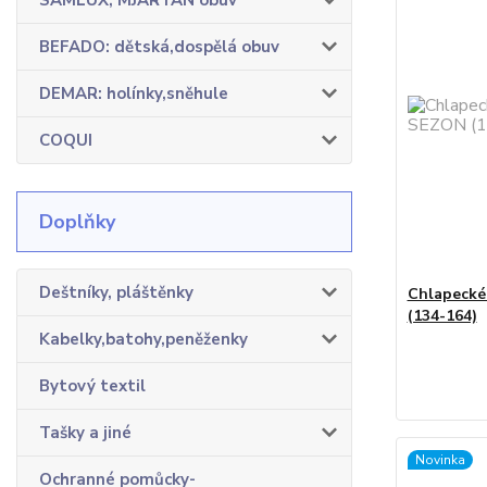
SAMLUX, MJARTAN obuv
BEFADO: dětská,dospělá obuv
DEMAR: holínky,sněhule
COQUI
Doplňky
Deštníky, pláštěnky
Chlapecké
(134-164)
Kabelky,batohy,peněženky
Bytový textil
Tašky a jiné
Novinka
Ochranné pomůcky-