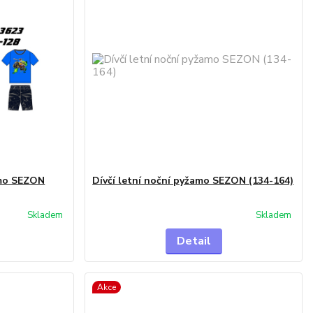
amo SEZON
Dívčí letní noční pyžamo SEZON (134-164)
Skladem
Skladem
Detail
Akce