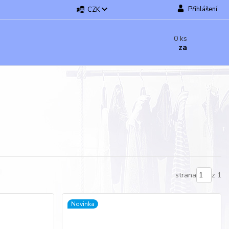
Přihlášení
CZK
0
ks
za
strana
z 1
Novinka