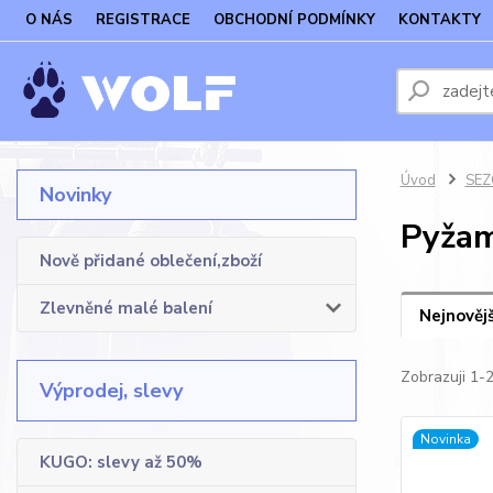
O NÁS
REGISTRACE
OBCHODNÍ PODMÍNKY
KONTAKTY
Úvod
SEZO
Novinky
Pyžam
Nově přidané oblečení,zboží
Zlevněné malé balení
Nejnovějš
Zobrazuji 1-
Výprodej, slevy
Novinka
KUGO: slevy až 50%