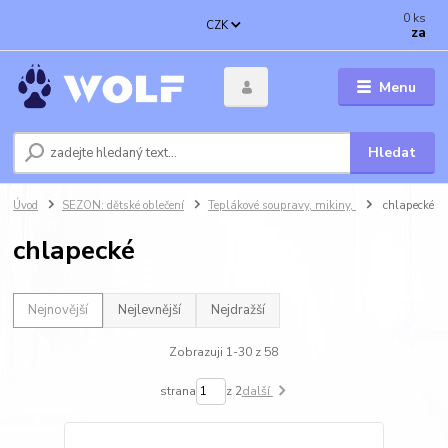
0
ks
CZK
za
Menu
Hledat
Úvod
SEZON: dětské oblečení
Teplákové soupravy, mikiny,
chlapecké
chlapecké
Nejnovější
Nejlevnější
Nejdražší
Zobrazuji 1-30 z 58
strana
z 2
další