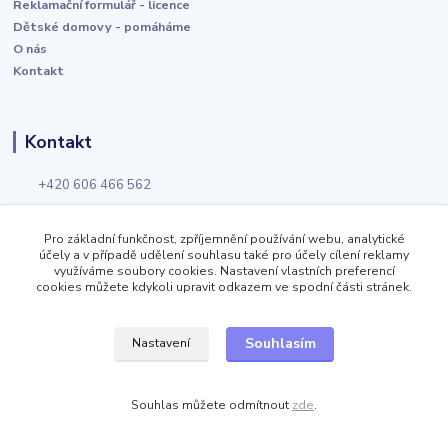
Reklamační formulář - licence
Dětské domovy - pomáháme
O nás
Kontakt
Kontakt
+420 606 466 562
kontakt@velkoobchod-wolf.cz
Pro základní funkčnost, zpříjemnění používání webu, analytické
účely a v případě udělení souhlasu také pro účely cílení reklamy
využíváme soubory cookies. Nastavení vlastních preferencí
cookies můžete kdykoli upravit odkazem ve spodní části stránek.
+420 725 924 868
kontakt@velkoobchod-obuvi.cz
Souhlasím
Nastavení
Souhlas můžete odmítnout
zde
.
Velkoobchod Wolf
Jizerská 919