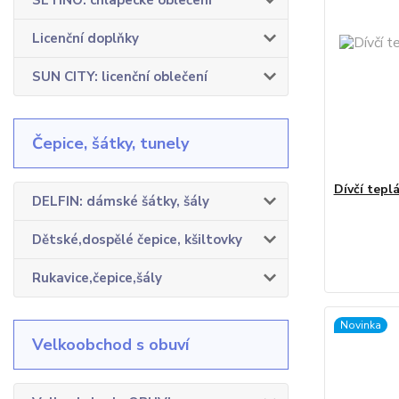
SETINO: chlapecké oblečení
Licenční doplňky
SUN CITY: licenční oblečení
Čepice, šátky, tunely
Dívčí tepl
DELFIN: dámské šátky, šály
Dětské,dospělé čepice, kšiltovky
Rukavice,čepice,šály
Novinka
Velkoobchod s obuví