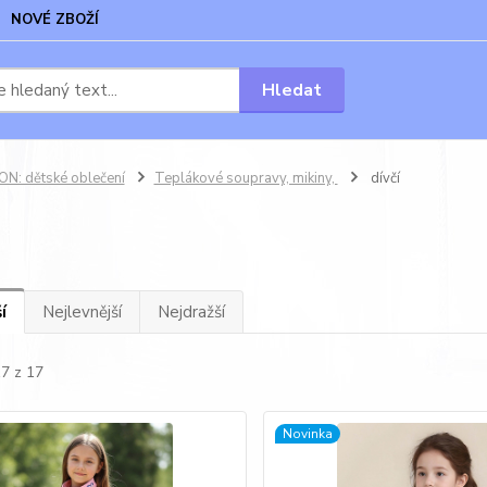
NOVÉ ZBOŽÍ
Hledat
N: dětské oblečení
Teplákové soupravy, mikiny,
dívčí
í
Nejlevnější
Nejdražší
17 z 17
Novinka