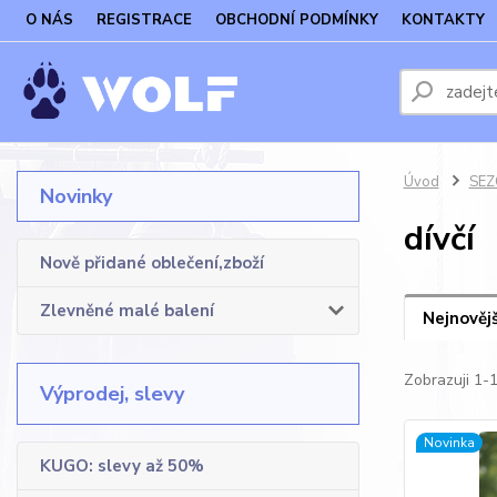
O NÁS
REGISTRACE
OBCHODNÍ PODMÍNKY
KONTAKTY
Úvod
SEZO
Novinky
dívčí
Nově přidané oblečení,zboží
Zlevněné malé balení
Nejnovějš
Zobrazuji 1-
Výprodej, slevy
Novinka
KUGO: slevy až 50%