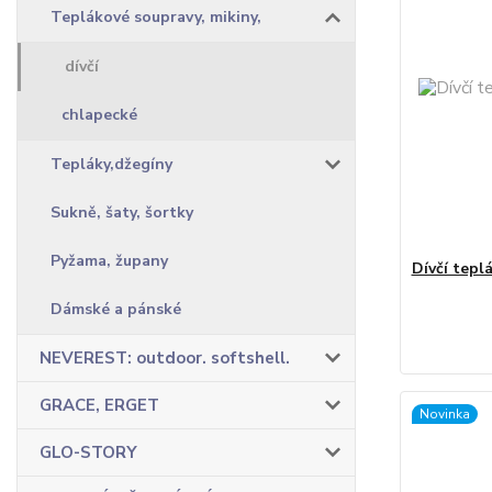
Teplákové soupravy, mikiny,
dívčí
chlapecké
Tepláky,džegíny
Sukně, šaty, šortky
Pyžama, župany
Dívčí tepl
Dámské a pánské
NEVEREST: outdoor. softshell.
GRACE, ERGET
Novinka
GLO-STORY