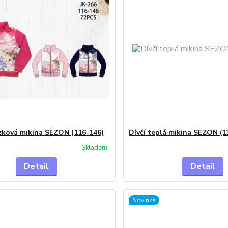
zková mikina SEZON (116-146)
Dívčí teplá mikina SEZON (1
Skladem
Detail
Detail
Novinka