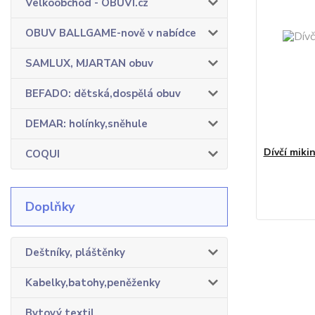
Velkoobchod - OBUVI.cz
OBUV BALLGAME-nově v nabídce
SAMLUX, MJARTAN obuv
BEFADO: dětská,dospělá obuv
DEMAR: holínky,sněhule
Dívčí miki
COQUI
Doplňky
Deštníky, pláštěnky
Kabelky,batohy,peněženky
Bytový textil