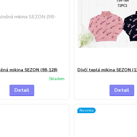
něná mikina SEZON (98-128)
Dívčí teplá mikina SEZON (1
Skladem
Detail
Detail
Novinka