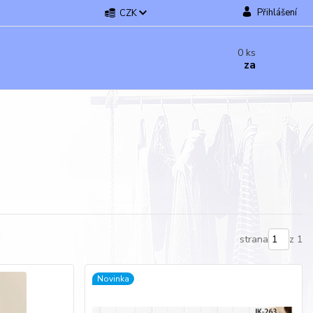
Přihlášení
CZK
0
ks
za
strana
z 1
Novinka