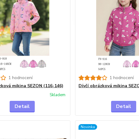
1 hodnocení
1 hodnocení
zková mikina SEZON (116-146)
Dívčí obrázková mikina SEZ
Skladem
Detail
Detail
Novinka