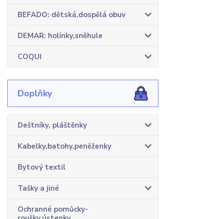
BEFADO: dětská,dospělá obuv
DEMAR: holínky,sněhule
COQUI
Doplňky
Deštníky, pláštěnky
Kabelky,batohy,peněženky
Bytový textil
Tašky a jiné
Ochranné pomůcky-
roušky,ústenky