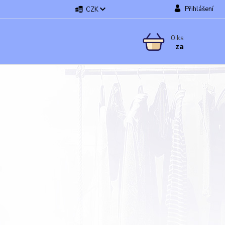
Přihlášení
CZK
0
ks
za