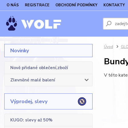
O NÁS
REGISTRACE
OBCHODNÍ PODMÍNKY
KONTAKTY
Úvod
GLO
Novinky
Bundy
Nově přidané oblečení,zboží
V této kate
Zlevněné malé balení
Výprodej, slevy
KUGO: slevy až 50%