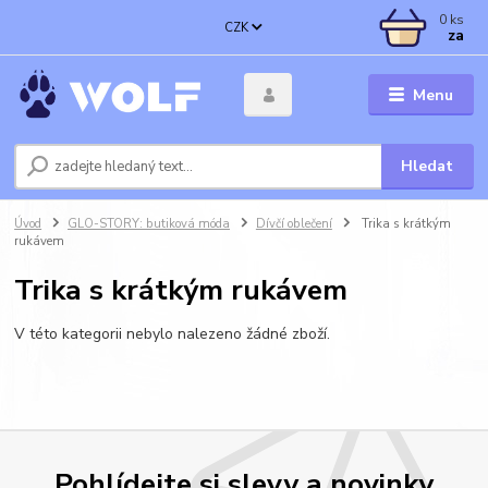
0
ks
CZK
za
Menu
Hledat
Úvod
GLO-STORY: butiková móda
Dívčí oblečení
Trika s krátkým
rukávem
Trika s krátkým rukávem
V této kategorii nebylo nalezeno žádné zboží.
Pohlídejte si slevy a novinky