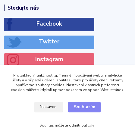
Sledujte nás
Facebook
Twitter
Instagram
Pro základní funkčnost, zpříjemnění používání webu, analytické
účely a v případě udělení souhlasu také pro účely cílení reklamy
využíváme soubory cookies. Nastavení vlastních preferencí
cookies můžete kdykoli upravit odkazem ve spodní části stránek.
!DOCTYPE html>
Zobrazit výdejní místa
Souhlasím
Nastavení
Souhlas můžete odmítnout
zde
.