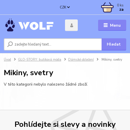
0
ks
CZK
za
Menu
Hledat
Úvod
GLO-STORY: butiková móda
Dámské oblečení
Mikiny, svetry
Mikiny, svetry
V této kategorii nebylo nalezeno žádné zboží.
Pohlídejte si slevy a novinky