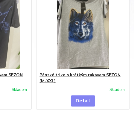
kávem SEZON
Pánské triko s krátkým rukávem SEZON
(M-XXL)
Skladem
Skladem
Detail