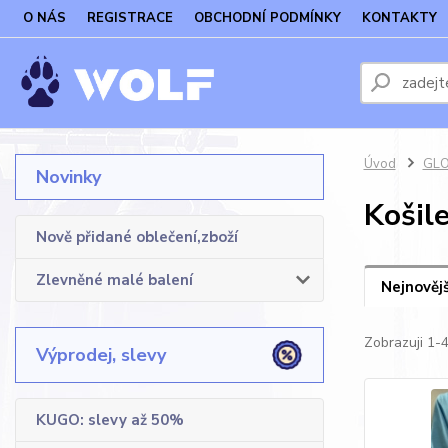
O NÁS
REGISTRACE
OBCHODNÍ PODMÍNKY
KONTAKTY
Úvod
GLO
Novinky
Košil
Nově přidané oblečení,zboží
Zlevněné malé balení
Nejnovějš
Zobrazuji 1-4
Výprodej, slevy
KUGO: slevy až 50%