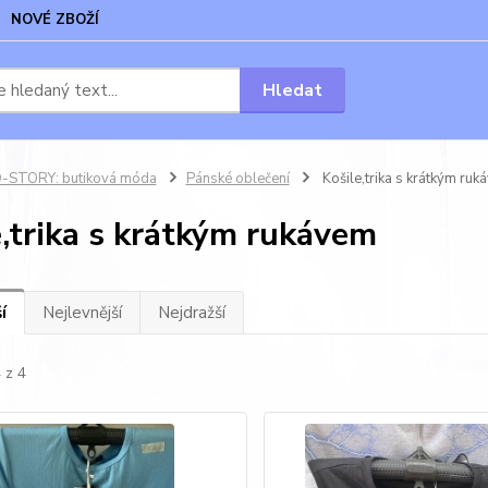
NOVÉ ZBOŽÍ
Hledat
-STORY: butiková móda
Pánské oblečení
Košile,trika s krátkým ruk
e,trika s krátkým rukávem
í
Nejlevnější
Nejdražší
 z 4