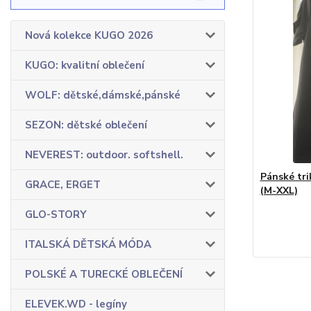
Nová kolekce KUGO 2026
KUGO: kvalitní oblečení
WOLF: dětské,dámské,pánské
SEZON: dětské oblečení
NEVEREST: outdoor. softshell.
Pánské tr
GRACE, ERGET
(M-XXL)
GLO-STORY
ITALSKÁ DĚTSKÁ MÓDA
POLSKÉ A TURECKÉ OBLEČENÍ
ELEVEK.WD - legíny