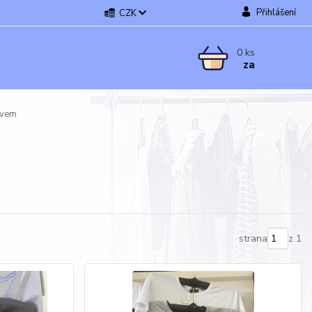
Přihlášení
CZK
0
ks
za
ávem
strana
z 1