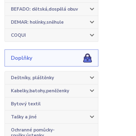
BEFADO: dětská,dospělá obuv
DEMAR: holínky,sněhule
COQUI
Doplňky
Deštníky, pláštěnky
Kabelky,batohy,peněženky
Bytový textil
Tašky a jiné
Ochranné pomůcky-
roušky,ústenky