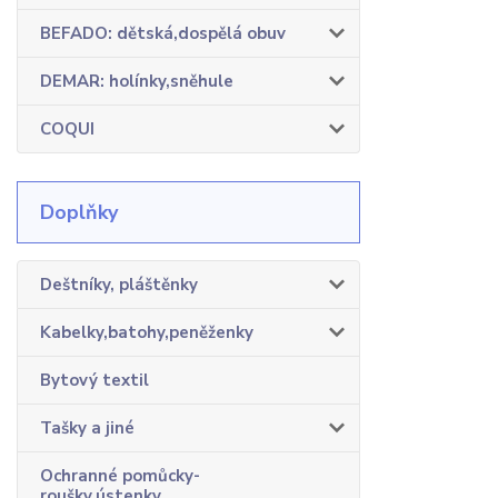
BEFADO: dětská,dospělá obuv
DEMAR: holínky,sněhule
COQUI
Doplňky
Deštníky, pláštěnky
Kabelky,batohy,peněženky
Bytový textil
Tašky a jiné
Ochranné pomůcky-
roušky,ústenky