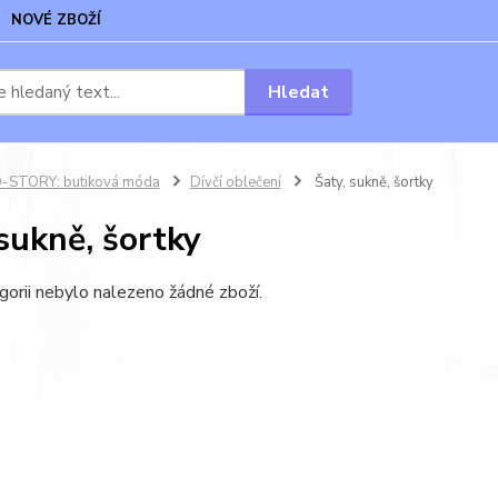
NOVÉ ZBOŽÍ
Hledat
-STORY: butiková móda
Dívčí oblečení
Šaty, sukně, šortky
sukně, šortky
gorii nebylo nalezeno žádné zboží.