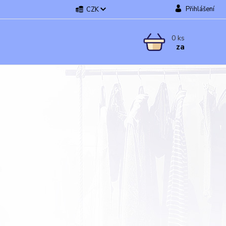
Přihlášení
CZK
0
ks
za