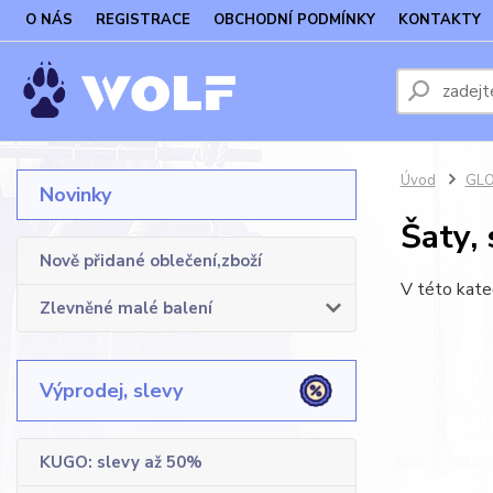
O NÁS
REGISTRACE
OBCHODNÍ PODMÍNKY
KONTAKTY
Úvod
GLO
Novinky
Šaty, 
Nově přidané oblečení,zboží
V této kate
Zlevněné malé balení
Výprodej, slevy
KUGO: slevy až 50%