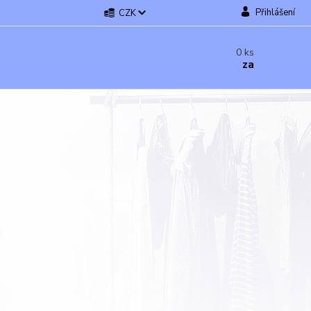
Přihlášení
CZK
0
ks
za