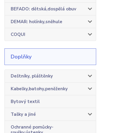
BEFADO: dětská,dospělá obuv
DEMAR: holínky,sněhule
COQUI
Doplňky
Deštníky, pláštěnky
Kabelky,batohy,peněženky
Bytový textil
Tašky a jiné
Ochranné pomůcky-
roušky,ústenky