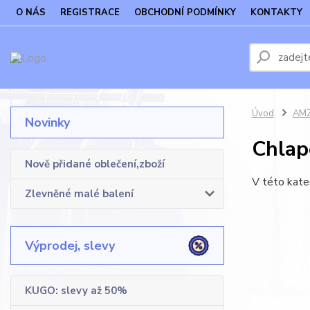
O NÁS
REGISTRACE
OBCHODNÍ PODMÍNKY
KONTAKTY
Úvod
AMZF
Novinky
Chlap
Nově přidané oblečení,zboží
V této kate
Zlevněné malé balení
Výprodej, slevy
KUGO: slevy až 50%