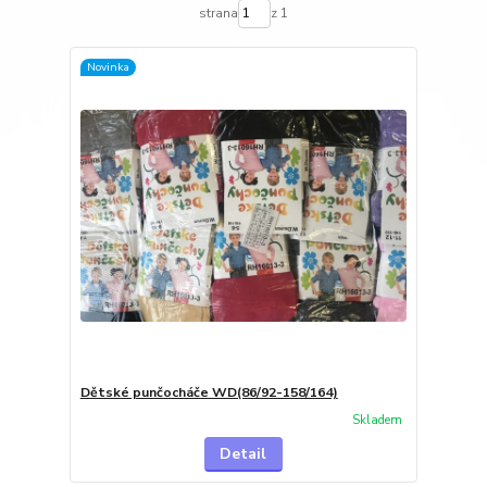
strana
z 1
Novinka
Dětské punčocháče WD(86/92-158/164)
Skladem
Detail