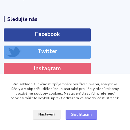
Sledujte nás
Facebook
Twitter
Instagram
Pro základní funkčnost, zpříjemnění používání webu, analytické
účely a v případě udělení souhlasu také pro účely cílení reklamy
využíváme soubory cookies. Nastavení vlastních preferencí
cookies můžete kdykoli upravit odkazem ve spodní části stránek.
!DOCTYPE html>
Zobrazit výdejní místa
Souhlasím
Nastavení