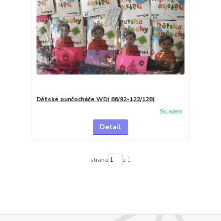
Dětské punčocháče WD( 86/92-122/128)
Skladem
Detail
strana
z 1