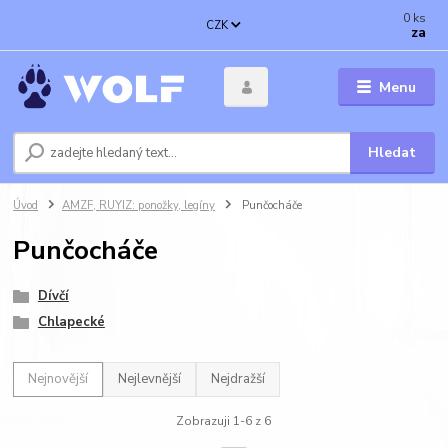
0
ks
CZK
za
Menu
Hledat
Úvod
AMZF, RUYIZ: ponožky, legíny
Punčocháče
Punčocháče
Dívčí
Chlapecké
Nejnovější
Nejlevnější
Nejdražší
Zobrazuji 1-6 z 6