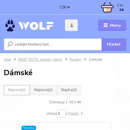
0
ks
CZK
za
Menu
Hledat
Úvod
AMZF, RUYIZ: ponožky, legíny
Ponožky
Dámské
Dámské
Nejnovější
Nejlevnější
Nejdražší
Zobrazuji 1-30 z 44
strana
z 2
další
Novinka