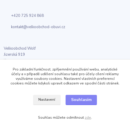
+420 725 924 868
kontakt@velkoobchod-obuvi.cz
Velkoobchod Wolf
Jizerská 919
Kosmonosy
Pro základní funkčnost, zpříjemnění používání webu, analytické
účely a v případě udělení souhlasu také pro účely cílení reklamy
využíváme soubory cookies. Nastavení vlastních preferencí
Sledujte nás
cookies můžete kdykoli upravit odkazem ve spodní části stránek.
Facebook
Souhlasím
Nastavení
Twitter
Souhlas můžete odmítnout
zde
.